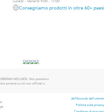
Lunedì - Venerdì 9:00 - 17:00
Consegniamo prodotti in oltre 60+ paesi
 SIBERIAN WELLNESS.
Non possiamo
sto avviene su siti non ufficiali o
dell’Accordo dell'utente
ei
Politica sulla privacy
nga
Condizioni di acquisto