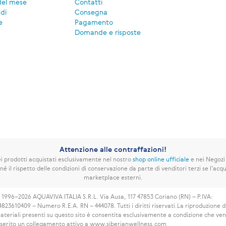
del mese
Contatti
di
Consegna
e
Pagamento
Domande e risposte
Attenzione alle contraffazioni!
 prodotti acquistati esclusivamente nel nostro
shop online ufficiale
e nei Negozi
né il rispetto delle condizioni di conservazione da parte di venditori terzi se l’acqui
marketplace esterni.
 1996–2026 AQUAVIVA ITALIA S.R.L. Via Ausa, 117 47853 Coriano (RN) – P.IVA:
4823610409 – Numero R.E.A. RN – 444078. Tutti i diritti riservati.
La riproduzione d
ateriali presenti su questo sito è consentita esclusivamente a condizione che ve
nserito un collegamento attivo a www.siberianwellness.com