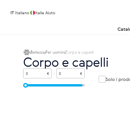
IT
Italiano
Italia
Aiuto
Cata
Bellezza
Per uomini
Corpo e capelli
Corpo e capelli
€
-
€
Solo i prod