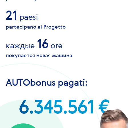
21
paesi
partecipano al Progetto
16
каждые
ore
покупается новая машина
AUTObonus pagati:
6.345.561 €