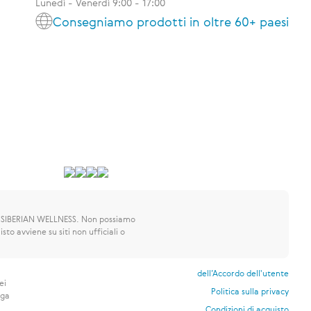
Lunedì - Venerdì 9:00 - 17:00
Consegniamo prodotti in oltre 60+ paesi
 SIBERIAN WELLNESS.
Non possiamo
sto avviene su siti non ufficiali o
dell’Accordo dell'utente
ei
Politica sulla privacy
nga
Condizioni di acquisto