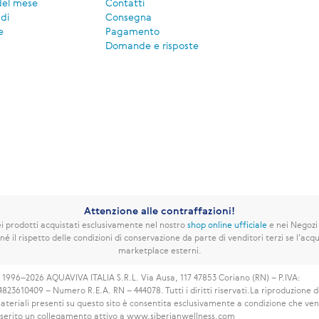
del mese
Contatti
di
Consegna
e
Pagamento
Domande e risposte
Attenzione alle contraffazioni!
 prodotti acquistati esclusivamente nel nostro
shop online ufficiale
e nei Negozi
né il rispetto delle condizioni di conservazione da parte di venditori terzi se l’acqui
marketplace esterni.
 1996–2026 AQUAVIVA ITALIA S.R.L. Via Ausa, 117 47853 Coriano (RN) – P.IVA:
4823610409 – Numero R.E.A. RN – 444078. Tutti i diritti riservati.
La riproduzione d
ateriali presenti su questo sito è consentita esclusivamente a condizione che ve
nserito un collegamento attivo a www.siberianwellness.com