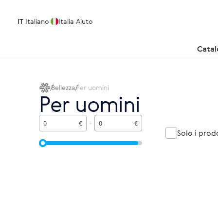
IT
Italiano
Italia
Aiuto
Cata
Bellezza
Per uomini
Per uomini
€
-
€
Solo i prod