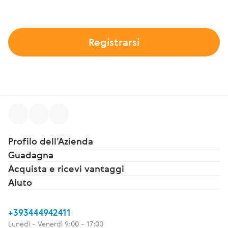
Fare acquisti, raccogliere bonus e
godere di regali!
Registrarsi
Profilo dell’Azienda
Guadagna
Acquista e ricevi vantaggi
Aiuto
+393444942411
Lunedì - Venerdì 9:00 - 17:00