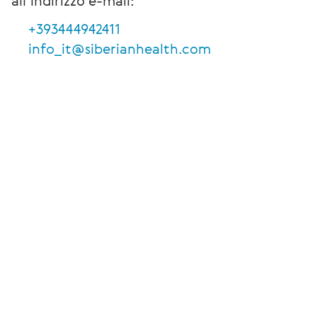
all’indirizzo e-mail:
+393444942411
info_it@siberianhealth.com
Programma fedeltà per clienti privilegiati
Programma
di
fidelizzazione