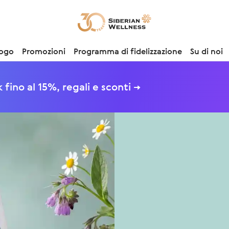
logo
Promozioni
Programma di fidelizzazione
Su di noi
fino al 15%, regali e sconti →