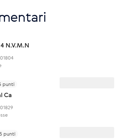
imentari
 4 N.V.M.N
501804
e
5 punti
l Ca
501829
sse
5 punti