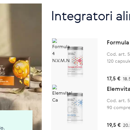
Integratori al
Formula
Cod. art. 
120 capsul
17,5 €
18.
Elemvita
Cod. art. 
90 compre
19,5 €
20.
io.