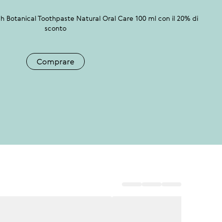
ich Botanical Toothpaste Natural Oral Care 100 ml con il 20% di
sconto
Comprare