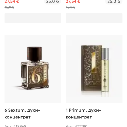
27,54 €
25.0 б
27,54 €
25.0 б
45,9 €
45,9 €
6 Sextum, духи-
1 Primum, духи-
концентрат
концентрат
Арт. 419969
Арт. 422280