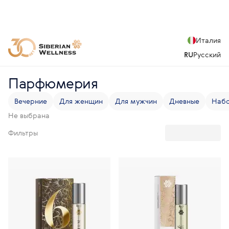
Италия
RU
Русский
Парфюмерия
Вечерние
Для женщин
Для мужчин
Дневные
Набо
Не выбрана
Фильтры