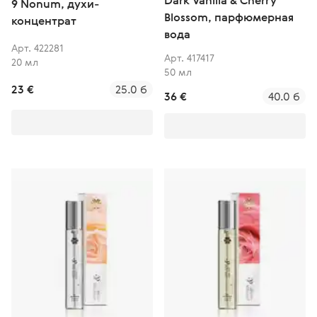
Dark Vanilla & Cherry
9 Nonum, духи-
Blossom, парфюмерная
концентрат
вода
Арт. 422281
Арт. 417417
20 мл
50 мл
23 €
25.0 б
36 €
40.0 б