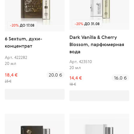
-20%
ДО 31.08
-20%
ДО 17.08
Dark Vanilla & Cherry
6 Sextum, духи-
Blossom, парфюмерная
концентрат
вода
Арт. 422282
Арт. 423510
20 мл
20 мл
18,4 €
20.0 б
14,4 €
16.0 б
23 €
18 €