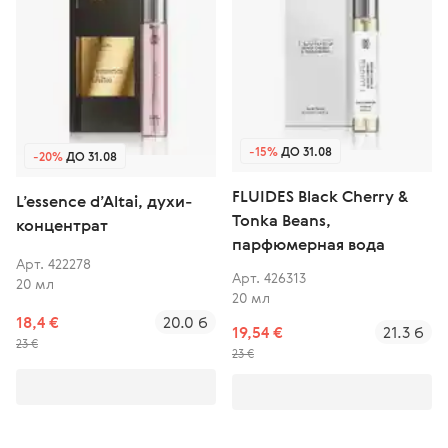
-15%
ДО 31.08
-20%
ДО 31.08
FLUIDES Black Cherry &
L’essence d’Altai, духи-
Tonka Beans,
концентрат
парфюмерная вода
Арт. 422278
Арт. 426313
20 мл
20 мл
18,4 €
20.0 б
19,54 €
21.3 б
23 €
23 €