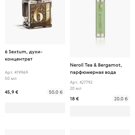
6 Sextum, духи-
концентрат
Neroli Tea & Bergamot,
парфюмерная вода
Арт. 419969
50 мл
Арт. 427792
20 мл
45,9 €
50.0 б
18 €
20.0 б