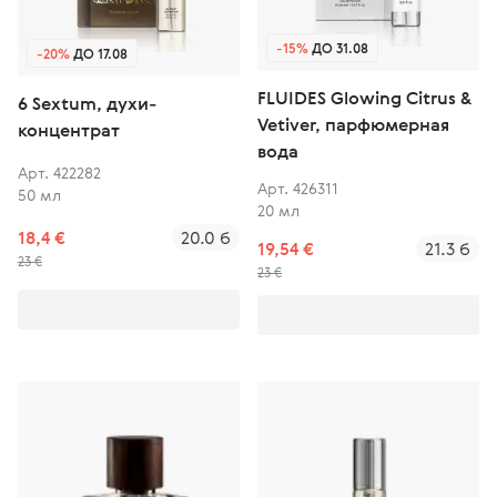
-15%
ДО 31.08
-20%
ДО 17.08
FLUIDES Glowing Citrus &
6 Sextum, духи-
Vetiver, парфюмерная
концентрат
вода
Арт. 422282
Арт. 426311
50 мл
20 мл
18,4 €
20.0 б
19,54 €
21.3 б
23 €
23 €