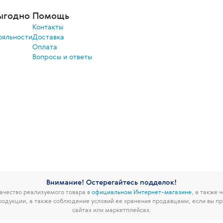
ыгодно
Помощь
Контакты
ояльности
Доставка
Оплата
Вопросы и ответы
Внимание! Остерегайтесь подделок!
чество реализуемого товара в
официальном Интернет-магазине
, а также 
родукции, а также соблюдение условий ее хранения продавцами, если вы пр
сайтах или маркетплейсах.