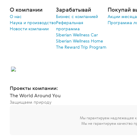
О компании
Зарабатывай
Покупай в
О нас
Бизнес с компанией
Акции меcяца
Наука и производство
Реферальная
Программа л
Новости компании
программа
Siberian Wellness Car
Siberian Wellness Home
The Reward Trip Program
Проекты компании:
The World Around You
Защищаем природу
Мы гарантируем надлежащее ка
Мы не гарантируем качество п