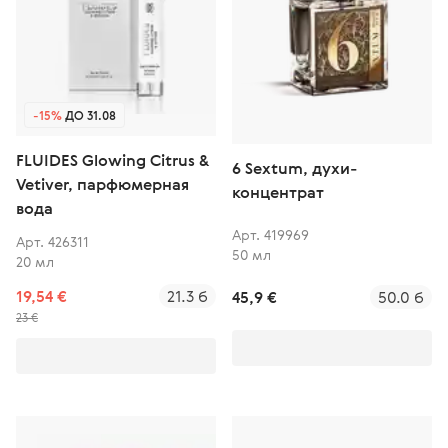
-15%
ДО 31.08
FLUIDES Glowing Citrus &
6 Sextum, духи-
Vetiver, парфюмерная
концентрат
вода
Арт. 419969
Арт. 426311
50 мл
20 мл
19,54 €
21.3 б
45,9 €
50.0 б
23 €