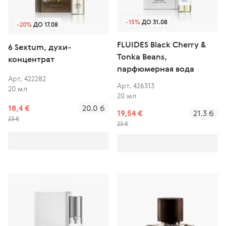
-15%
ДО 31.08
-20%
ДО 17.08
FLUIDES Black Cherry &
6 Sextum, духи-
Tonka Beans,
концентрат
парфюмерная вода
Арт. 422282
Арт. 426313
20 мл
20 мл
18,4 €
20.0 б
19,54 €
21.3 б
23 €
23 €