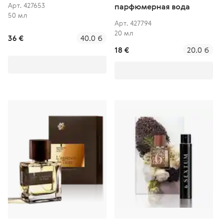
Арт. 427653
парфюмерная вода
50 мл
Арт. 427794
20 мл
36 €
40.0 б
18 €
20.0 б