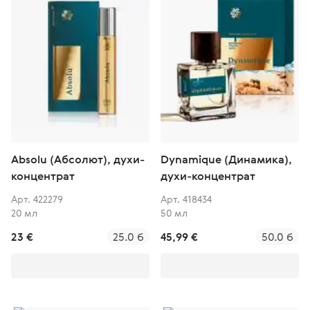
Absolu (Абсолют), духи-
Dynamique (Динамика),
концентрат
духи-концентрат
Арт. 422279
Арт. 418434
20 мл
50 мл
23 €
25.0 б
45,99 €
50.0 б