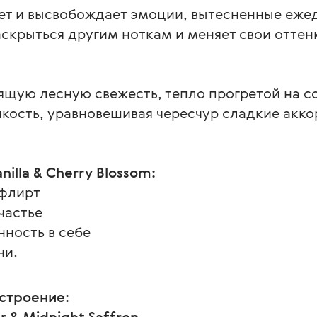
ет и высвобождает эмоции, вытесненные еже
скрыться другим ноткам и меняет свои оттенк
щую лесную свежесть, тепло прогретой на с
пкость, уравновешивая чересчур сладкие акк
nilla & Cherry Blossom:
 флирт
частье
нность в себе
ни.
строение:
 & Midnight Saffron