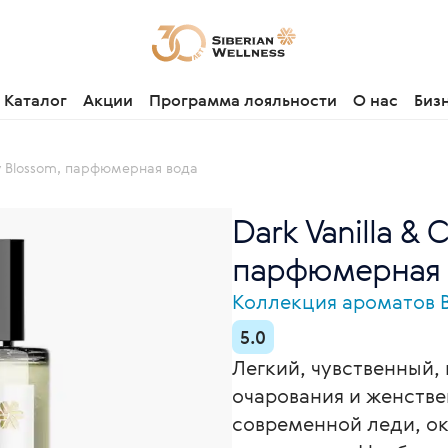
Каталог
Акции
Программа лояльности
О нас
Биз
ry Blossom, парфюмерная вода
Dark Vanilla & 
парфюмерная 
Коллекция ароматов B
5.0
Легкий, чувственный,
очарования и женстве
современной леди, о