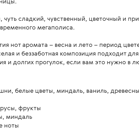
ьницы.
, чуть сладкий, чувственный, цветочный и пр
овременного мегаполиса.
я нот аромата – весна и лето – период цвете
еселая и беззаботная композиция подходит для
я и долгих прогулок, если вам это нужно в лю
ишни, белые цветы, миндаль, ваниль, древесн
трусы, фрукты
ы, миндаль
е ноты