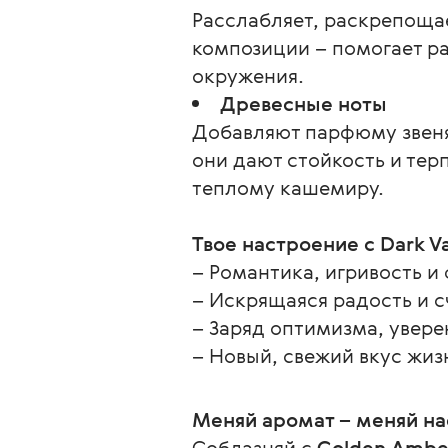
Расслабляет, раскрепоща
композиции – помогает ра
окружения.
Древесные ноты
Добавляют парфюму звеня
они дают стойкость и тер
теплому кашемиру.
Твое настроение с Dark Va
– Романтика, игривость и
– Искрящаяся радость и с
– Заряд оптимизма, увере
– Новый, свежий вкус жиз
Меняй аромат – меняй на
Соблазняй с 
Golden Amber