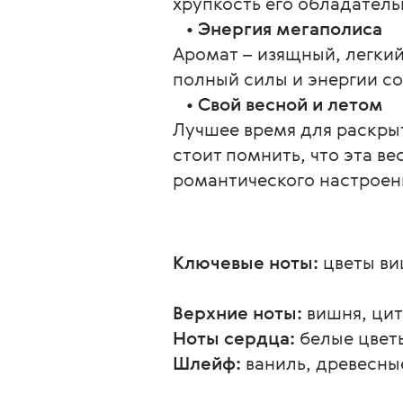
хрупкость его обладател
   • 
Энергия мегаполиса
Аромат – изящный, легкий
полный силы и энергии с
   • 
Свой весной и летом
Лучшее время для раскрыти
стоит помнить, что эта в
романтического настроени
Ключевые ноты:
 цветы в
Верхние ноты:
 вишня, ци
Ноты сердца:
 белые цвет
Шлейф:
 ваниль, древесны