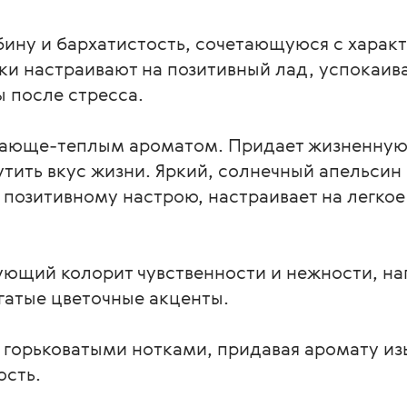
бину и бархатистость, сочетающуюся с харак
и настраивают на позитивный лад, успокаива
ы после стресса.
ающе-теплым ароматом. Придает жизненную
тить вкус жизни. Яркий, солнечный апельсин
позитивному настрою, настраивает на легко
ющий колорит чувственности и нежности, на
гатые цветочные акценты.
 горьковатыми нотками, придавая аромату из
ость.