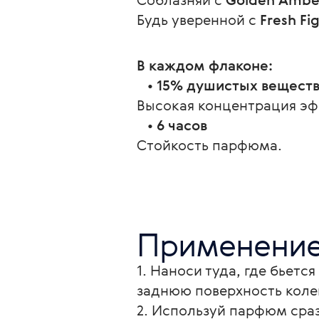
Будь уверенной с 
Fresh Fi
В каждом флаконе:
   • 
15% душистых веществ
Высокая концентрация эф
   • 
6 часов
Стойкость парфюма.
Применени
1. Наноси туда, где бьетс
заднюю поверхность колене
2. Используй парфюм сраз