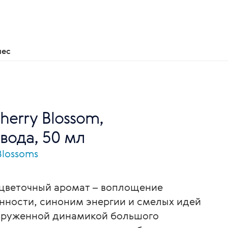
нес
Cherry Blossom,
вода, 50 мл
lossoms
 цветочный аромат – воплощение
нности, синоним энергии и смелых идей
круженной динамикой большого