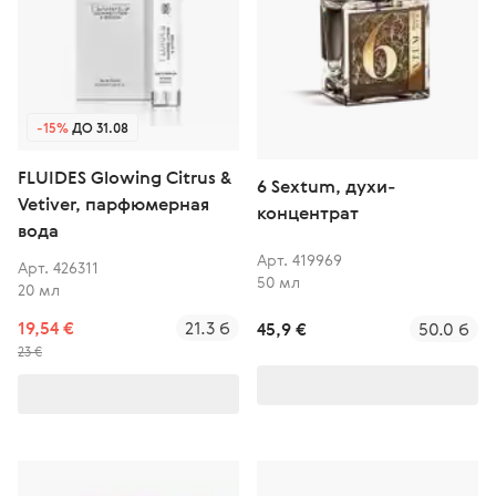
-15%
ДО 31.08
FLUIDES Glowing Citrus &
6 Sextum, духи-
Vetiver, парфюмерная
концентрат
вода
Арт. 419969
Арт. 426311
50 мл
20 мл
19,54 €
21.3 б
45,9 €
50.0 б
23 €