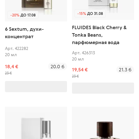
-15%
ДО 31.08
-20%
ДО 17.08
FLUIDES Black Cherry &
6 Sextum, духи-
Tonka Beans,
концентрат
парфюмерная вода
Арт. 422282
Арт. 426313
20 мл
20 мл
18,4 €
20.0 б
19,54 €
21.3 б
23 €
23 €