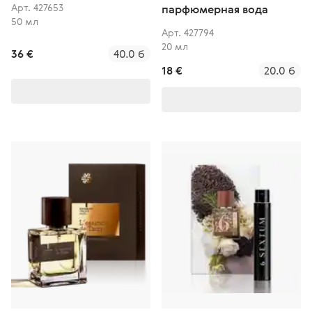
Арт. 427653
парфюмерная вода
50 мл
Арт. 427794
20 мл
36 €
40.0 б
18 €
20.0 б