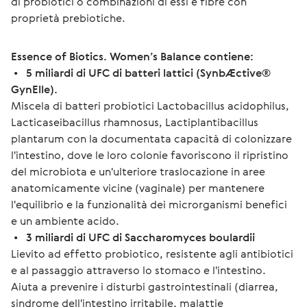
di probiotici o combinazioni di essi e fibre con 
proprietà prebiotiche.
Essence of Biotics. Women’s Balance 
contiene
:
 •   
5 miliardi di UFC di batteri lattici (SynbÆctive® 
GynElle).
Miscela di batteri probiotici 
Lactobacillus acidophilus
, 
Lacticaseibacillus rhamnosus
, 
Lactiplantibacillus 
plantarum
 con la documentata capacità di colonizzare 
l'intestino, dove le loro colonie favoriscono il ripristino 
del microbiota e un'ulteriore traslocazione in aree 
anatomicamente vicine (vaginale) per mantenere 
l'equilibrio e la funzionalità dei microrganismi benefici 
e un ambiente acido.
 •   
3 miliardi di UFC di 
Saccharomyces boulardii
Lievito ad effetto probiotico, resistente agli antibiotici 
e al passaggio attraverso lo stomaco e l'intestino. 
Aiuta a prevenire i disturbi gastrointestinali (diarrea, 
sindrome dell'intestino irritabile, malattie 