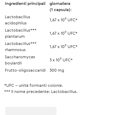
Ingredienti principali
giornaliera
(1 capsula):
Lactobacillus 
9
1,67 x 10
 UFC*
acidophilus
Lactobacillus*** 
9
1,67 x 10
 UFC*
plantarum
Lactobacillus*** 
9
1,67 x 10
 UFC*
rhamnosus
Saccharomyces 
9
3 x 10
 UFC*
boulardii
Frutto-oligosaccaridi
300 mg
*UFC – unità formanti colonie.
*** Il nome precedente: Lactobacillus.