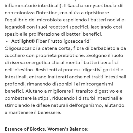
infiammatorie intestinali). 
Il Saccharomyces boulardii
non colonizza l'intestino, ma aiuta a ripristinare 
l'equilibrio del microbiota espellendo i batteri nocivi e 
legandoli con i suoi recettori specifici, lasciando così 
spazio alla proliferazione di batteri benefici.
 •   
Actilight® Fiber Fruttoligosaccaridi
Oligosaccaridi a catena corta, fibra di barbabietola da 
zucchero con proprietà prebiotiche. Svolgono il ruolo 
di riserva energetica che alimenta i batteri benefici 
nell'intestino. Resistenti ai processi digestivi gastrici e 
intestinali, entrano inalterati anche nei tratti intestinali 
profondi, rimanendo disponibili ai mircorganismi 
benefici. Aiutano a migliorare il transito digestivo e a 
combattere la stipsi, riducendo i disturbi intestinali e 
stimolando le difese naturali dell'organismo, aiutando 
a mantenere il benessere.
Essence of Biotics. Women’s Balance
: