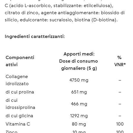
C (acido L-ascorbico, stabilizzante: etilcellulosa), 
citrato di zinco, agente antiagglomerante: biossido di 
silicio, edulcorante: sucralosio, biotina (D-biotina).
Ingredienti caratterizzanti:
Apporti medi:
Componenti 
% 
Dose di consumo 
attivi
VNR*
giornaliero (5 g)
Collagene 
4750 mg
–
idrolizzato
di cui prolina
651 mg
–
di cui 
466 mg
–
idrossiprolina
di cui glicina
1292 mg
–
Vitamina C
80 mg
100
Zinco
10 mg
100