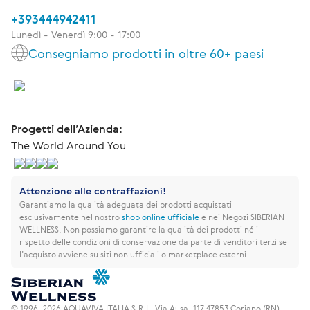
+393444942411
Lunedì - Venerdì 9:00 - 17:00
Consegniamo prodotti in oltre 60+ paesi
Progetti dell’Azienda:
The World Around You
Attenzione alle contraffazioni!
Garantiamo la qualità adeguata dei prodotti acquistati
esclusivamente nel nostro
shop online ufficiale
e nei Negozi SIBERIAN
WELLNESS.
Non possiamo garantire la qualità dei prodotti né il
rispetto delle condizioni di conservazione da parte di venditori terzi se
l’acquisto avviene su siti non ufficiali o marketplace esterni.
© 1996–2026 AQUAVIVA ITALIA S.R.L. Via Ausa, 117 47853 Coriano (RN) –