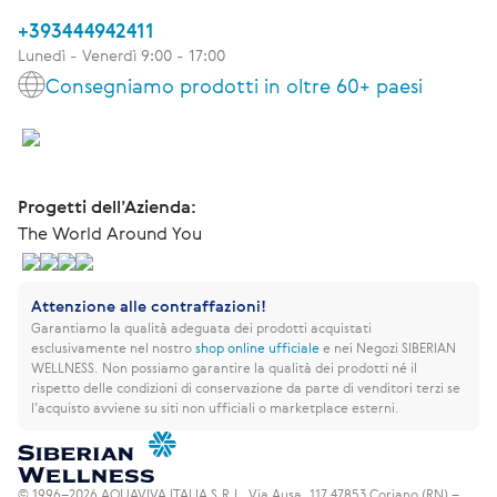
+393444942411
Lunedì - Venerdì 9:00 - 17:00
Consegniamo prodotti in oltre 60+ paesi
Progetti dell’Azienda:
The World Around You
Attenzione alle contraffazioni!
Garantiamo la qualità adeguata dei prodotti acquistati
esclusivamente nel nostro
shop online ufficiale
e nei Negozi SIBERIAN
WELLNESS.
Non possiamo garantire la qualità dei prodotti né il
rispetto delle condizioni di conservazione da parte di venditori terzi se
l’acquisto avviene su siti non ufficiali o marketplace esterni.
© 1996–2026 AQUAVIVA ITALIA S.R.L. Via Ausa, 117 47853 Coriano (RN) –