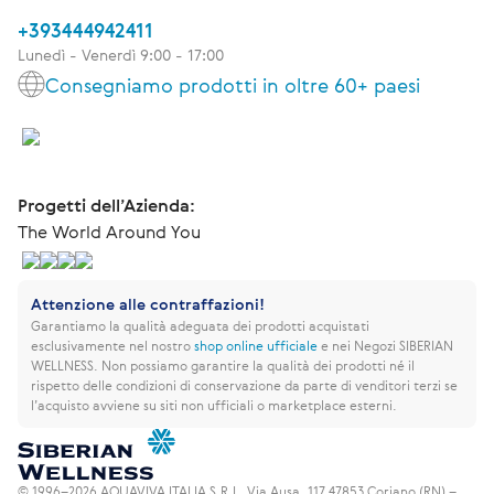
+393444942411
Lunedì - Venerdì 9:00 - 17:00
Consegniamo prodotti in oltre 60+ paesi
Progetti dell’Azienda:
The World Around You
Attenzione alle contraffazioni!
Garantiamo la qualità adeguata dei prodotti acquistati
esclusivamente nel nostro
shop online ufficiale
e nei Negozi SIBERIAN
WELLNESS.
Non possiamo garantire la qualità dei prodotti né il
rispetto delle condizioni di conservazione da parte di venditori terzi se
l’acquisto avviene su siti non ufficiali o marketplace esterni.
© 1996–2026 AQUAVIVA ITALIA S.R.L. Via Ausa, 117 47853 Coriano (RN) –