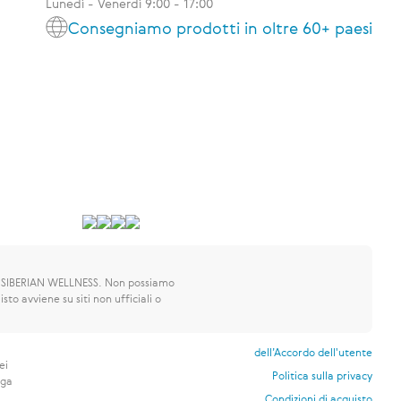
Lunedì - Venerdì 9:00 - 17:00
Consegniamo prodotti in oltre 60+ paesi
 SIBERIAN WELLNESS.
Non possiamo
sto avviene su siti non ufficiali o
dell’Accordo dell'utente
ei
Politica sulla privacy
nga
Condizioni di acquisto