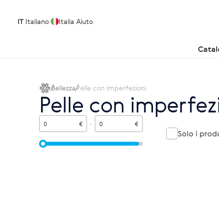
IT
Italiano
Italia
Aiuto
Cata
Bellezza
Pelle con imperfezioni
Pelle con imperfez
€
-
€
Solo i prod