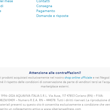
del mese
Contatti
di
Consegna
e
Pagamento
Domande e risposte
Attenzione alle contraffazioni!
 prodotti acquistati esclusivamente nel nostro
shop online ufficiale
e nei Negozi
né il rispetto delle condizioni di conservazione da parte di venditori terzi se l’acqui
marketplace esterni.
 1996–2026 AQUAVIVA ITALIA S.R.L. Via Ausa, 117 47853 Coriano (RN) – P.IVA:
4823610409 – Numero R.E.A. RN – 444078. Tutti i diritti riservati.
La riproduzione d
ateriali presenti su questo sito è consentita esclusivamente a condizione che ve
nserito un collegamento attivo a www.siberianwellness.com