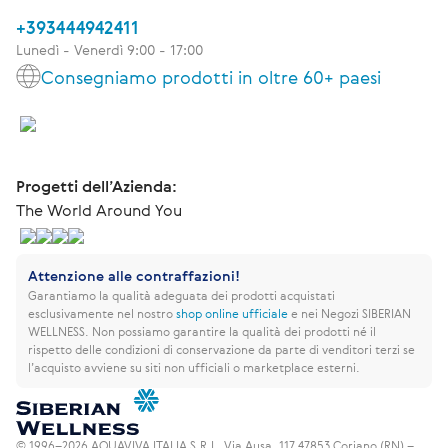
+393444942411
Lunedì - Venerdì 9:00 - 17:00
Consegniamo prodotti in oltre 60+ paesi
Progetti dell’Azienda:
The World Around You
Attenzione alle contraffazioni!
Garantiamo la qualità adeguata dei prodotti acquistati
esclusivamente nel nostro
shop online ufficiale
e nei Negozi SIBERIAN
WELLNESS.
Non possiamo garantire la qualità dei prodotti né il
rispetto delle condizioni di conservazione da parte di venditori terzi se
l’acquisto avviene su siti non ufficiali o marketplace esterni.
© 1996–2026 AQUAVIVA ITALIA S.R.L. Via Ausa, 117 47853 Coriano (RN) –