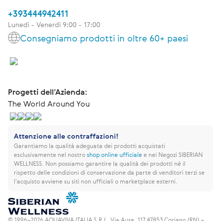
+393444942411
Lunedì - Venerdì 9:00 - 17:00
Consegniamo prodotti in oltre 60+ paesi
Progetti dell’Azienda:
The World Around You
Attenzione alle contraffazioni!
Garantiamo la qualità adeguata dei prodotti acquistati
esclusivamente nel nostro
shop online ufficiale
e nei Negozi SIBERIAN
WELLNESS.
Non possiamo garantire la qualità dei prodotti né il
rispetto delle condizioni di conservazione da parte di venditori terzi se
l’acquisto avviene su siti non ufficiali o marketplace esterni.
© 1996–2026 AQUAVIVA ITALIA S.R.L. Via Ausa, 117 47853 Coriano (RN) –