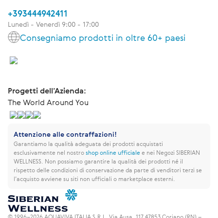
+393444942411
Lunedì - Venerdì 9:00 - 17:00
Consegniamo prodotti in oltre 60+ paesi
Progetti dell’Azienda:
The World Around You
Attenzione alle contraffazioni!
Garantiamo la qualità adeguata dei prodotti acquistati
esclusivamente nel nostro
shop online ufficiale
e nei Negozi SIBERIAN
WELLNESS.
Non possiamo garantire la qualità dei prodotti né il
rispetto delle condizioni di conservazione da parte di venditori terzi se
l’acquisto avviene su siti non ufficiali o marketplace esterni.
© 1996–2026 AQUAVIVA ITALIA S.R.L. Via Ausa, 117 47853 Coriano (RN) –