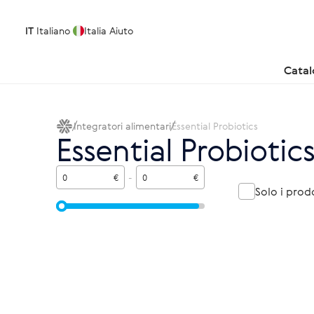
IT
Italiano
Italia
Aiuto
Cata
Integratori alimentari
Essential Probiotics
Essential Probiotic
€
-
€
Solo i prod