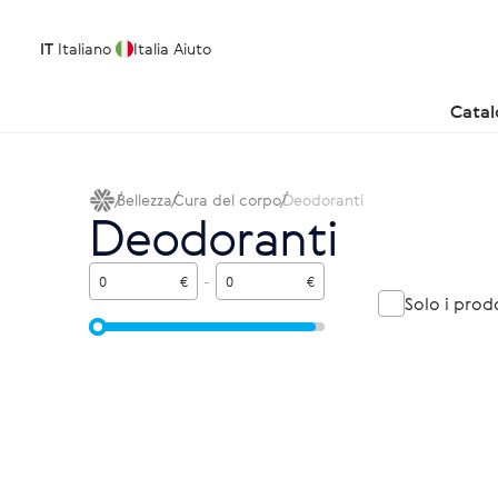
IT
Italiano
Italia
Aiuto
Cata
Bellezza
Cura del corpo
Deodoranti
Deodoranti
€
-
€
Solo i prod