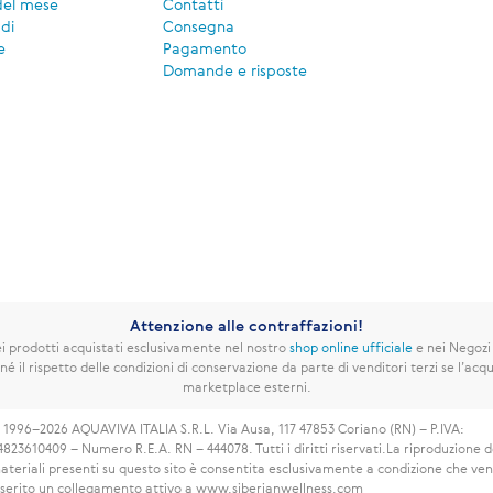
del mese
Contatti
di
Consegna
e
Pagamento
Domande e risposte
Attenzione alle contraffazioni!
 prodotti acquistati esclusivamente nel nostro
shop online ufficiale
e nei Negozi
né il rispetto delle condizioni di conservazione da parte di venditori terzi se l’acqui
marketplace esterni.
 1996–2026 AQUAVIVA ITALIA S.R.L. Via Ausa, 117 47853 Coriano (RN) – P.IVA:
4823610409 – Numero R.E.A. RN – 444078. Tutti i diritti riservati.
La riproduzione d
ateriali presenti su questo sito è consentita esclusivamente a condizione che ve
nserito un collegamento attivo a www.siberianwellness.com