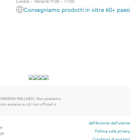
Lunedì - Venerdì 9:00 - 17:00
Consegniamo prodotti in oltre 60+ paesi
 SIBERIAN WELLNESS.
Non possiamo
sto avviene su siti non ufficiali o
dell’Accordo dell'utente
ei
Politica sulla privacy
nga
Condizioni di acquisto