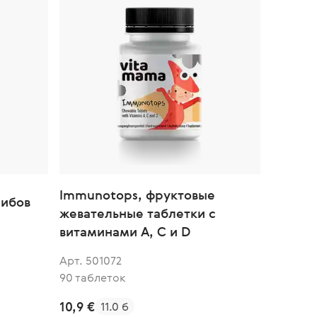
Immunotops, фруктовые
рибов
жевательные таблетки с
витаминами A, C и D
Арт. 501072
90 таблеток
10,9 €
11.0 б