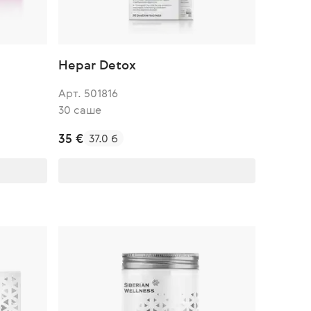
Hepar Detox
Арт. 501816
30 саше
35 €
37.0 б