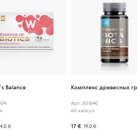
s Balance
Комплекс древесных г
404
Арт. 501640
л
60 капсул
17 €
4.0 б
19.0 б