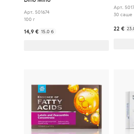
Арт. 501
Арт. 501674
30 саше
100 г
22 €
23.
14,9 €
15.0 б