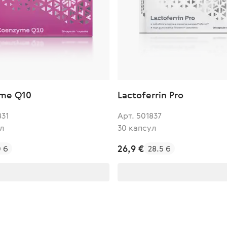
me Q10
Lactoferrin Pro
831
Арт. 501837
л
30 капсул
26,9 €
0 б
28.5 б