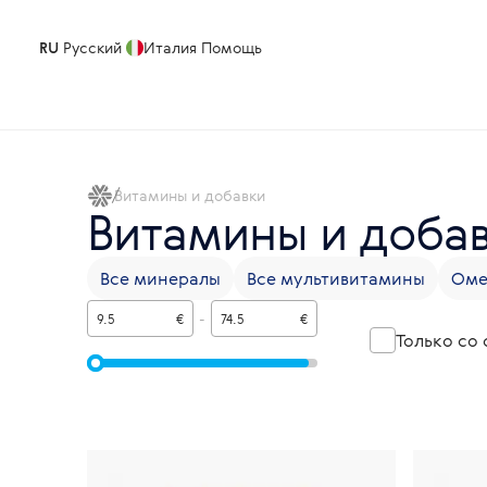
RU
Русский
Италия
Помощь
Витамины и добавки
Витамины и доба
Все минералы
Все мультивитамины
Омег
€
-
€
Только со