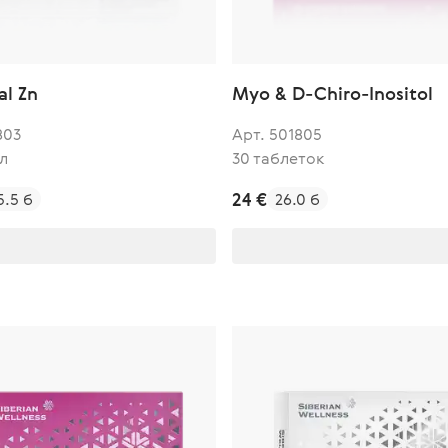
al Zn
Myo & D-Chiro-Inositol
803
Арт. 501805
л
30 таблеток
24 €
5.5 б
26.0 б