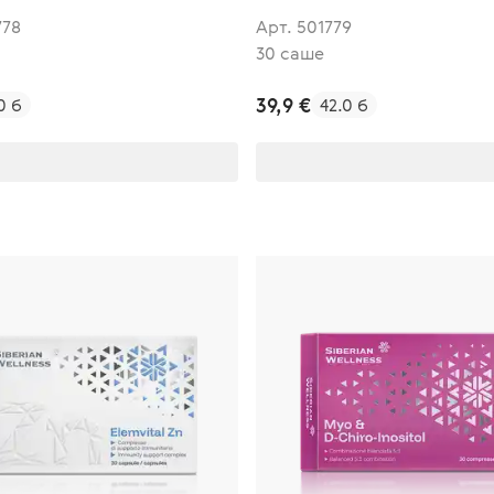
778
Арт. 501779
30 саше
39,9 €
0 б
42.0 б