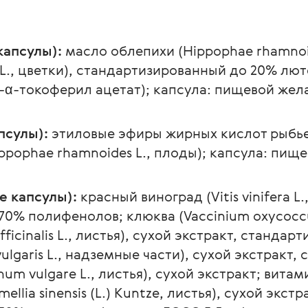
капсулы):
 масло облепихи (Hippophae rhamnoid
 L., цветки), стандартизированный до 20% лют
L-α-токоферил ацетат); капсула: пищевой жел
псулы):
 этиловые эфиры жирных кислот рыбье
ppophae rhamnoides L., плоды); капсула: пищ
е капсулы):
 красный виноград (Vitis vinifera L.
0% полифенолов; клюква (Vaccinium oxycoccus
fficinalis L., листья), сухой экстракт, стандар
ulgaris L., надземные части), сухой экстракт
num vulgare L., листья), сухой экстракт; витам
llia sinensis (L.) Kuntze, листья), сухой экстра