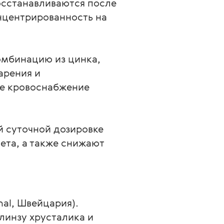
осстанавливаются после
нцентрированность на
омбинацию из цинка,
арения и
ие кровоснабжение
й суточной дозировке
ета, а также снижают
al, Швейцария). 
инзу хрусталика и 