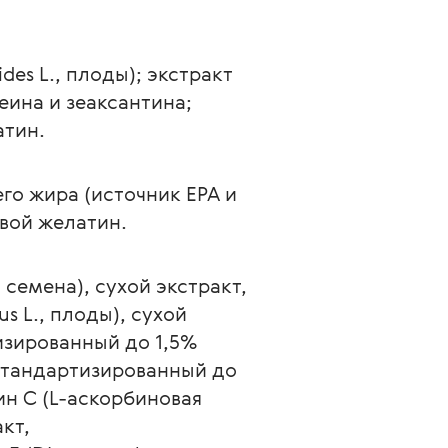
es L., плоды); экстракт 
еина и зеаксантина; 
атин.
го жира (источник EPA и 
евой желатин.
, семена), сухой экстракт, 
 L., плоды), сухой 
тизированный до 1,5% 
, стандартизированный до 
ин C (L-аскорбиновая 
кт, 