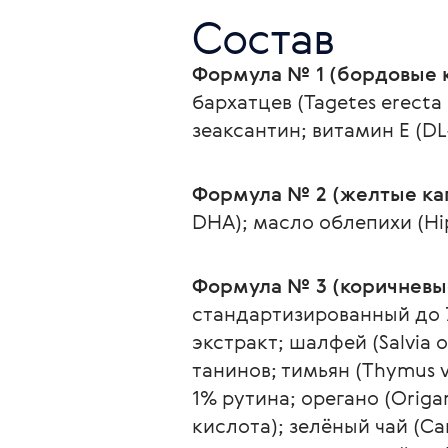
Состав
Формула № 1 (бордовые 
бархатцев (Tagetes erecta
зеаксантин; витамин E (D
Формула № 2 (желтые ка
DHA); масло облепихи (Hi
Формула № 3 (коричневы
стандартизированный до 7
экстракт; шалфей (Salvia o
танинов; тимьян (Thymus v
1% рутина; орегано (Origa
кислота); зелёный чай (Came