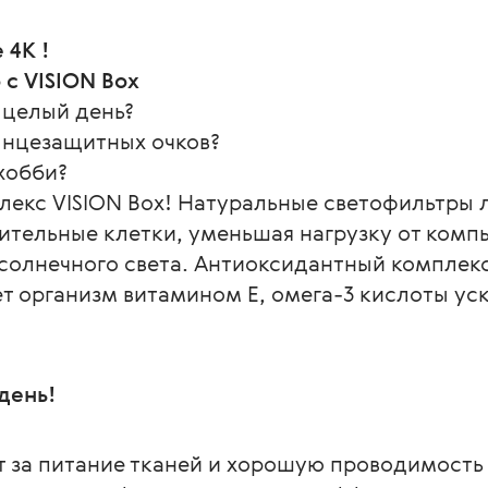
 4К !
с VISION Box
 целый день?
лнцезащитных очков?
хобби?
екс VISION Box! Натуральные светофильтры л
тельные клетки, уменьшая нагрузку от компь
солнечного света. Антиоксидантный комплекс
т организм витамином Е, омега-3 кислоты ус
день!
т за питание тканей и хорошую проводимость