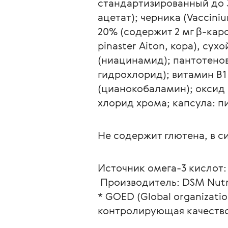
стандартизированный до 3
ацетат); черника (Vacciniu
20% (содержит 2 мг β-каро
pinaster Aiton, кора), с
(ниацинамид); пантотенов
гидрохлорид); витамин B1
(цианокобаламин); оксид 
хлорид хрома; капсула: 
Источник омега-3 кислот:
 Производитель: DSM Nutr
* GOED (Global organizati
контролирующая качество