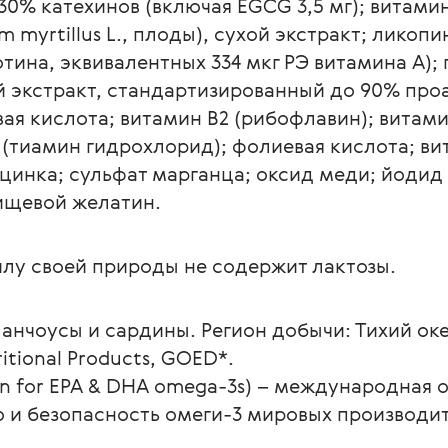
0% катехинов (включая EGCG 3,5 мг); витамин
m myrtillus L., плоды), сухой экстракт; ликопи
тина, эквивалентных 334 мкг РЭ витамина А); 
ухой экстракт, стандартизированный до 90% пр
ая кислота; витамин B2 (рибофлавин); витами
 (тиамин гидрохлорид); фолиевая кислота; ви
цинка; сульфат марганца; оксид меди; йодид 
пищевой желатин.
 анчоусы и сардины. Регион добычи: Тихий оке
itional Products, GOED*.
on for EPA & DHA omega-3s) – международная о
 и безопасность омеги-3 мировых производи