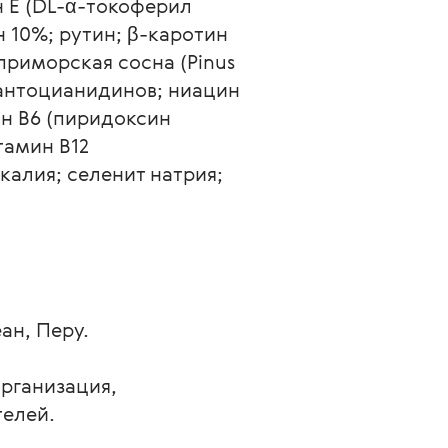
 E (DL-α-токоферил 
н 10%; рутин; β-каротин 
приморская сосна (Pinus 
оантоцианидинов; ниацин 
н B6 (пиридоксин 
тамин B12 
калия; селенит натрия; 
ан, Перу.
рганизация, 
телей.