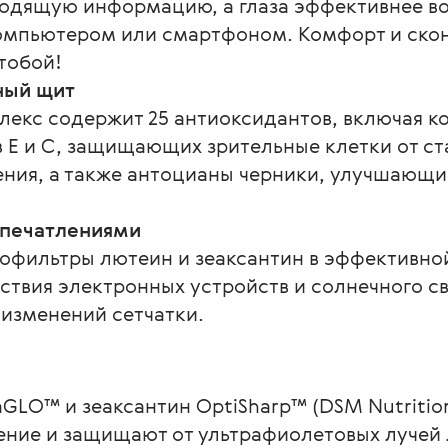
одящую информацию, а глаза эффективнее в
омпьютером или смартфоном. Комфорт и ско
 тобой!
ный щит
лекс содержит 25 антиоксидантов, включая к
 Е и С, защищающих зрительные клетки от ст
ения, а также антоцианы черники, улучшающ
впечатлениями
тофильтры лютеин и зеаксантин в эффективно
ствия электронных устройств и солнечного св
 изменений сетчатки.
GLO™ и зеаксантин OptiSharp™ (DSM Nutrition
ние и защищают от ультрафиолетовых лучей л