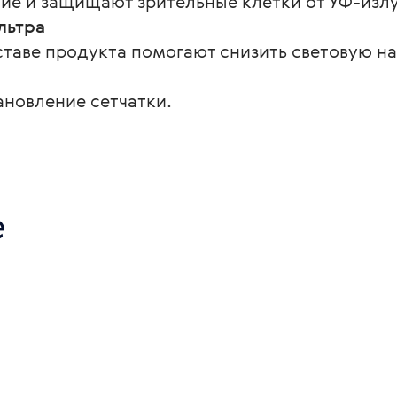
е и защищают зрительные клетки от УФ-излу
льтра
ставе продукта помогают снизить световую наг
ановление сетчатки.
е