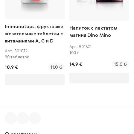
Immunotops, фруктовые
Напиток с лактатом
жевательные таблетки с
магния Dino Mino
витаминами A, C и D
Арт. 501674
Арт. 501072
100 г
90 таблеток
14,9 €
15.0 б
10,9 €
11.0 б