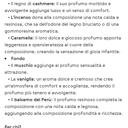
• Il legno di
cashmere:
il suo profumo morbido e
avvolgente aggiunge lusso e un senso di comfort.
•
L'incenso
dona alla composizione una nota calda e
resinosa, che sa dell'odore del legno bruciato o di una
gommoresina aromatica.
•
Caramelle:
il loro dolce e giocoso profumo apporta
leggerezza e spensieratezza al cuore della
composizione, creando la sensazione di gioia infantile.
Fondo
• Il
muschio
aggiunge al profumo sensualità e
attrazione.
• La
vaniglia:
un aroma dolce e cremoso che crea
un'atmosfera di comfort e accoglienza, rendendo il
profumo più tenero e avvolgente.
• Il
balsamo del Perù:
il profumo resinoso completa la
composizione con una nota calda e legnosa,
aggiungendo alla composizione profondità e ricchezza.
Per chi?