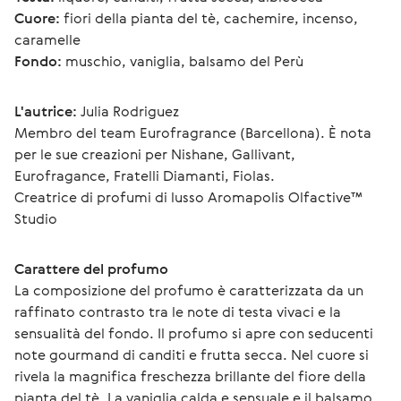
Cuore:
 fiori della pianta del tè, cachemire, incenso, 
caramelle
Fondo:
 muschio, vaniglia, balsamo del Perù
L'autrice:
 Julia Rodriguez
Membro del team Eurofragrance (Barcellona). È nota 
per le sue creazioni per Nishane, Gallivant, 
Eurofragance, Fratelli Diamanti, Fiolas.
Creatrice di profumi di lusso Aromapolis Olfactive™ 
Studio
Carattere del profumo
La composizione del profumo è caratterizzata da un 
raffinato contrasto tra le note di testa vivaci e la 
sensualità del fondo. Il profumo si apre con seducenti 
note gourmand di canditi e frutta secca. Nel cuore si 
rivela la magnifica freschezza brillante del fiore della 
pianta del tè. La vaniglia calda e sensuale e il balsamo 