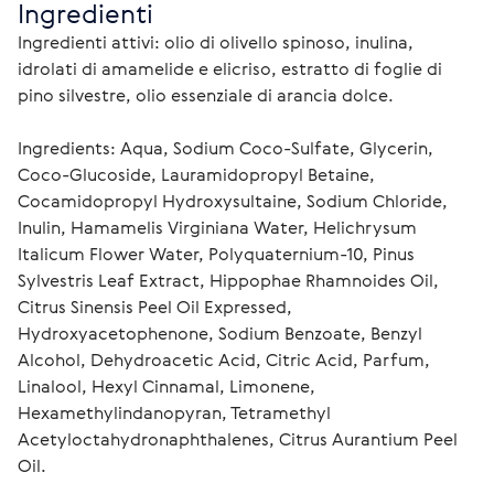
Ingredienti
Ingredienti attivi: olio di olivello spinoso, inulina, 
idrolati di amamelide e elicriso, estratto di foglie di 
pino silvestre, olio essenziale di arancia dolce.
Ingredients: Aqua, Sodium Coco-Sulfate, Glycerin, 
Coco-Glucoside, Lauramidopropyl Betaine, 
Cocamidopropyl Hydroxysultaine, Sodium Chloride, 
Inulin, Hamamelis Virginiana Water, Helichrysum 
Italicum Flower Water, Polyquaternium-10, Pinus 
Sylvestris Leaf Extract, Hippophae Rhamnoides Oil, 
Citrus Sinensis Peel Oil Expressed, 
Hydroxyacetophenone, Sodium Benzoate, Benzyl 
Alcohol, Dehydroacetic Acid, Citric Acid, Parfum, 
Linalool, Hexyl Cinnamal, Limonene, 
Hexamethylindanopyran, Tetramethyl 
Acetyloctahydronaphthalenes, Citrus Aurantium Peel 
Oil.