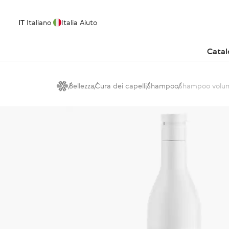
IT
Italiano
Italia
Aiuto
Cata
Bellezza
Cura dei capelli
Shampoo
Shampoo volum