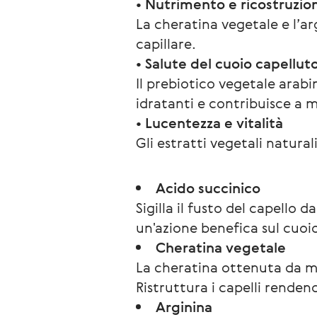
• Nutrimento e ricostruzion
La cheratina vegetale e l’ar
capillare.
• Salute del cuoio capellut
Il prebiotico vegetale arabi
idratanti e contribuisce a 
• Lucentezza e vitalità
Gli estratti vegetali natura
Acido succinico
Sigilla il fusto del capello d
un'azione benefica sul cuoio
Cheratina vegetale
La cheratina ottenuta da ma
Ristruttura i capelli rendendo
Arginina