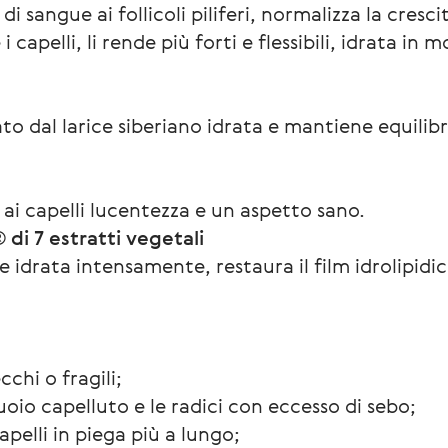
i sangue ai follicoli piliferi, normalizza la crescit
apelli, li rende più forti e flessibili, idrata in m
ato dal larice siberiano idrata e mantiene equili
 ai capelli lucentezza e un aspetto sano.
i 7 estratti vegetali
 idrata intensamente, restaura il film idrolipidico,
ecchi o fragili;
cuoio capelluto e le radici con eccesso di sebo;
pelli in piega più a lungo;