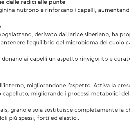
e dalle radici alle punte
ginina nutrono e rinforzano i capelli, aumentando
o
nogalattano, derivato dal larice siberiano, ha pro
mantenere l’equilibrio del microbioma del cuoio c
li donano ai capelli un aspetto rinvigorito e curat
all'interno, migliorandone l'aspetto. Attiva la cres
 capelluto, migliorando i processi metabolici dell
is, grano e soia sostituisce completamente la ch
li più spessi, forti ed elastici.