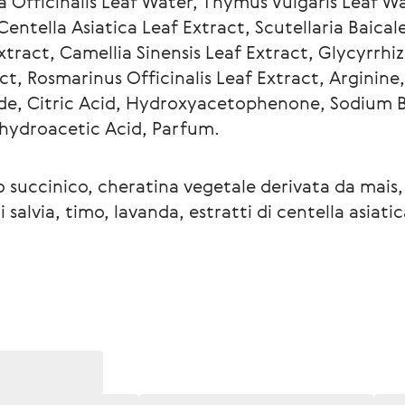
ia Officinalis Leaf Water, Thymus Vulgaris Leaf W
entella Asiatica Leaf Extract, Scutellaria Baicale
tract, Camellia Sinensis Leaf Extract, Glycyrrhiz
ct, Rosmarinus Officinalis Leaf Extract, Arginine,
de, Citric Acid, Hydroxyacetophenone, Sodium 
ehydroacetic Acid, Parfum.
o succinico, cheratina vegetale derivata da mais, 
 salvia, timo, lavanda, estratti di centella asiatic