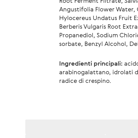
Root Ferment Filtrate, Salv
Angustifolia Flower Water, C
Hylocereus Undatus Fruit Ex
Berberis Vulgaris Root Extra
Propanediol, Sodium Chlori
sorbate, Benzyl Alcohol, D
Ingredienti principali:
 acid
arabinogalattano, idrolati di
radice di crespino.