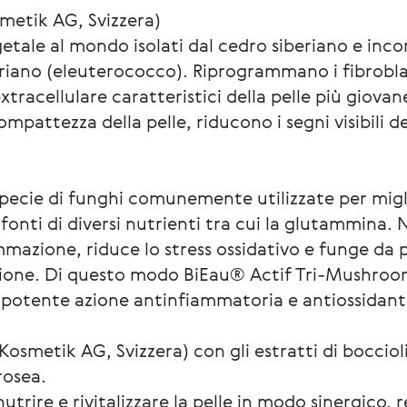
smetik AG, Svizzera)
egetale al mondo isolati dal cedro siberiano e inco
eriano (eleuterococco). Riprogrammano i fibroblas
racellulare caratteristici della pelle più giovane
ompattezza della pelle, riducono i segni visibili de
pecie di funghi comunemente utilizzate per miglio
onti di diversi nutrienti tra cui la glutammina. N
mmazione, riduce lo stress ossidativo e funge da 
tione. Di questo modo BiEau® Actif Tri-Mushroom 
 potente azione antinfiammatoria e antiossidant
 Kosmetik AG, Svizzera) con gli estratti di bocciol
rosea.
rire e rivitalizzare la pelle in modo sinergico, 