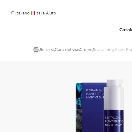
IT
Italiano
Italia
Aiuto
Cata
Bellezza
Cura del viso
Creme
Revitalizing Plant P