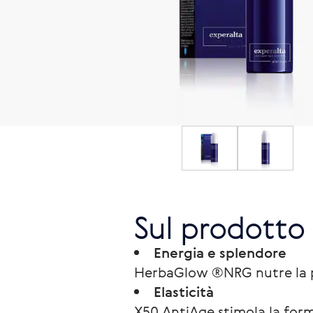
Sul prodotto
Energia e splendore
HerbaGlow ®NRG nutre la pe
Elasticità
X50 AntiAge stimola la forma