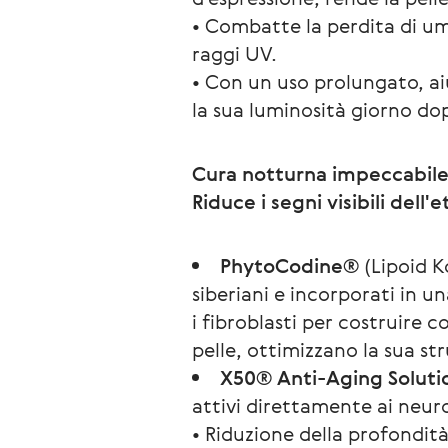
• Combatte la perdita di umid
raggi UV.
• Con un uso prolungato, ai
la sua luminosità giorno do
Cura notturna impeccabil
Riduce i segni visibili dell'e
PhytoCodine®
(Lipoid Ko
siberiani e incorporati in 
i fibroblasti per costruire 
pelle, ottimizzano la sua st
X50® Anti-Aging Soluti
attivi direttamente ai neuro
• Riduzione della profondità 