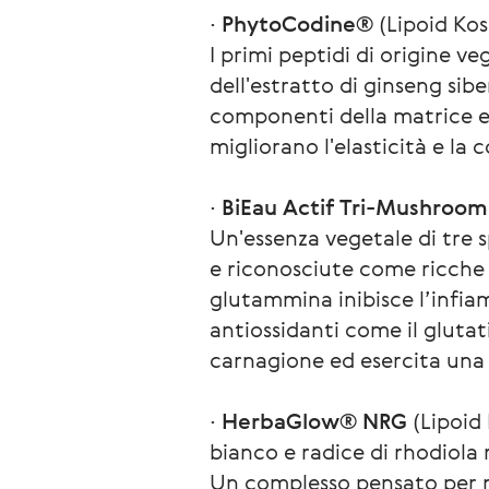
∙ 
PhytoCodine®
 (Lipoid Ko
I primi peptidi di origine v
dell'estratto di ginseng sib
componenti della matrice ext
migliorano l'elasticità e la c
∙ 
BiEau Actif Tri-Mushroom
Un'essenza vegetale di tre s
e riconosciute come ricche f
glutammina inibisce l’infia
antiossidanti come il gluta
carnagione ed esercita una
∙ 
HerbaGlow® NRG
 (Lipoid
bianco e radice di rhodiola 
Un complesso pensato per nut