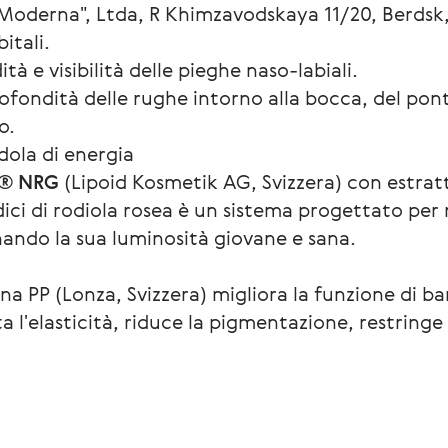
Moderna", Ltda, R Khimzavodskaya 11/20, Berdsk,
itali.
à e visibilità delle pieghe naso-labiali.
ofondità delle rughe intorno alla bocca, del pont
o.
ndola di energia
® NRG
(Lipoid Kosmetik AG, Svizzera) con estratti 
adici di rodiola rosea è un sistema progettato pe
stinando la sua luminosità giovane e sana.
ina PP (Lonza, Svizzera) migliora la funzione di bar
 l'elasticità, riduce la pigmentazione, restringe i