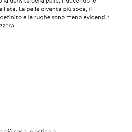
 la densità della pelle, riducendo le
ell'età. La pelle diventa più soda, il
 definito e le rughe sono meno evidenti.*
zzera.
 più soda, elastica e