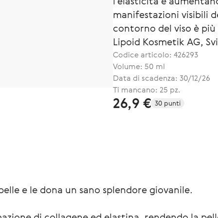
l'elasticità e aumentano
manifestazioni visibili d
contorno del viso è più
Lipoid Kosmetik AG, Svi
Codice articolo:
426293
Volume: 50 ml
Data di scadenza: 30/12/26
Ti mancano: 25 pz.
26,9 €
30 punti
lle e le dona un sano splendore giovanile.
zione di collagene ed elastina, rendendo la pelle