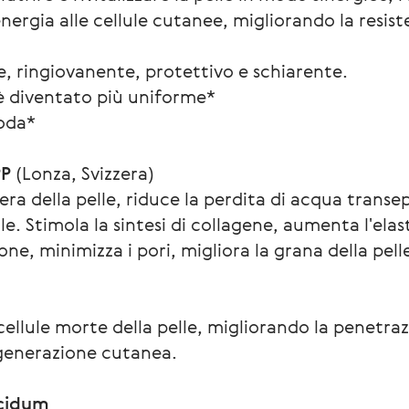
nergia alle cellule cutanee, migliorando la resiste
e, ringiovanente, protettivo e schiarente.
e è diventato più uniforme*
soda*
PP
 (Lonza, Svizzera)
era della pelle, riduce la perdita di acqua transep
elle. Stimola la sintesi di collagene, aumenta l'elast
ne, minimizza i pori, migliora la grana della pell
ellule morte della pelle, migliorando la penetrazi
generazione cutanea.
ucidum