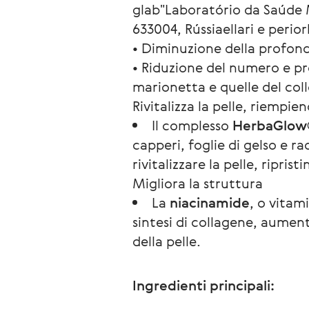
glab"Laboratório da Saúde 
633004, Rússiaellari e periorb
• Diminuzione della profondit
• Riduzione del numero e pr
marionetta e quelle del coll
Rivitalizza la pelle, riempie
Il complesso
HerbaGlow
capperi, foglie di gelso e r
rivitalizzare la pelle, ripri
Migliora la struttura
La
niacinamide
, o vitam
sintesi di collagene, aumenta
della pelle.
Ingredienti principali: