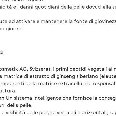
ità e i danni quotidiani della pelle dovuti alla s
uta ad attivare e mantenere la fonte di giovinez
po giorno.
e
tà
smetik AG, Svizzera): i primi peptidi vegetali al 
una matrice di estratto di ginseng siberiano (el
componenti della matrice extracellulare responsabi
ruttura.
on
Un sistema intelligente che fornisce la conseg
ni della pelle.
e visibilità delle pieghe verticali e orizzontali, r