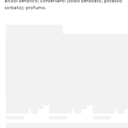
alcool benzilico; conservanti (sodio benzoato, potassio 
sorbato); profumo.