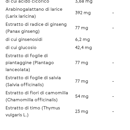
di cui acido cicorico
3,68 mg
Arabinogalattano di larice 
392 mg
-
(Larix laricina)
Estratto di radice di ginseng 
77 mg
-
(Panax ginseng)
di cui ginsenosidi 
6,2 mg
di cui glucosio
42,4 mg
Estratto di foglie di 
piantaggine (Plantago 
77 mg
-
lanceolata)  
Estratto di foglie di salvia 
77 mg
-
(Salvia officinalis) 
Estratto di fiori di camomilla 
54 mg
-
(Chamomilla officinalis)
Estratto di timo (Thymus 
23 mg
-
vulgaris L.)