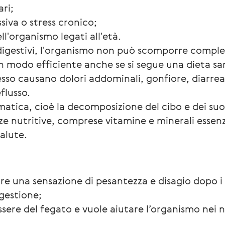
ari;
ssiva o stress cronico;
l'organismo legati all'età.
igestivi, l'organismo non può scomporre complet
in modo efficiente anche se si segue una dieta san
pesso causano dolori addominali, gonfiore, diarrea
eflusso.
matica, cioè la decomposizione del cibo e dei su
nze nutritive, comprese vitamine e minerali essen
alute.
tare una sensazione di pesantezza e disagio dopo 
igestione;
ssere del fegato e vuole aiutare l’organismo nei na