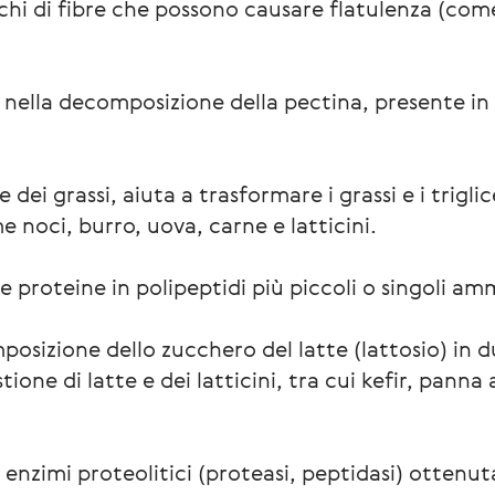
cchi di fibre che possono causare flatulenza (com
nella decomposizione della pectina, presente in 
ei grassi, aiuta a trasformare i grassi e i triglice
e noci, burro, uova, carne e latticini.
 proteine ​​in polipeptidi più piccoli o singoli am
posizione dello zucchero del latte (lattosio) in
stione di latte e dei latticini, tra cui kefir, pann
enzimi proteolitici (proteasi, peptidasi) ottenu