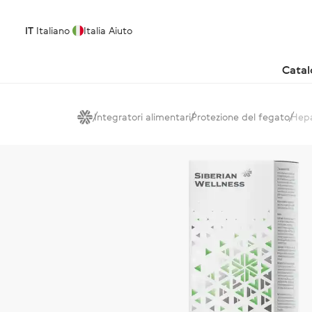
IT
Italiano
Italia
Aiuto
Cata
Integratori alimentari
Protezione del fegato
Hepa