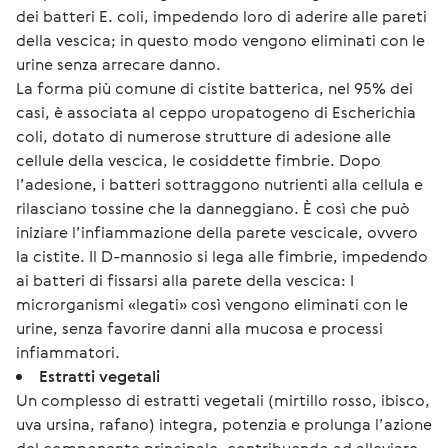
dei batteri E. coli, impedendo loro di aderire alle pareti
della vescica; in questo modo vengono eliminati con le
urine senza arrecare danno.
La forma più comune di cistite batterica, nel 95% dei
casi, è associata al ceppo uropatogeno di Escherichia
coli, dotato di numerose strutture di adesione alle
cellule della vescica, le cosiddette fimbrie. Dopo
l’adesione, i batteri sottraggono nutrienti alla cellula e
rilasciano tossine che la danneggiano. È così che può
iniziare l’infiammazione della parete vescicale, ovvero
la cistite. Il D-mannosio si lega alle fimbrie, impedendo
ai batteri di fissarsi alla parete della vescica: I
microrganismi «legati» così vengono eliminati con le
urine, senza favorire danni alla mucosa e processi
infiammatori.
Estratti vegetali
Un complesso di estratti vegetali (mirtillo rosso, ibisco,
uva ursina, rafano) integra, potenzia e prolunga l’azione