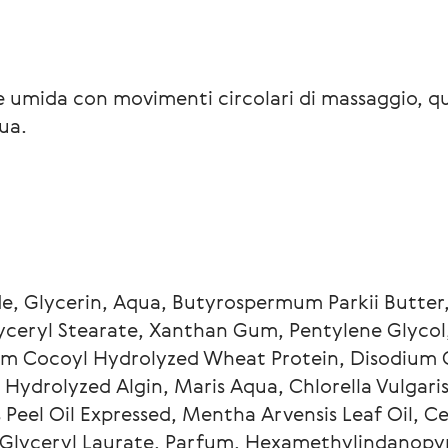
le umida con movimenti circolari di massaggio, qu
ua.
de, Glycerin, Aqua, Butyrospermum Parkii Butte
yceryl Stearate, Xanthan Gum, Pentylene Glycol,
ium Cocoyl Hydrolyzed Wheat Protein, Disodium 
ydrolyzed Algin, Maris Aqua, Chlorella Vulgaris E
is Peel Oil Expressed, Mentha Arvensis Leaf Oil, 
l, Glyceryl Laurate, Parfum, Hexamethylindanopy