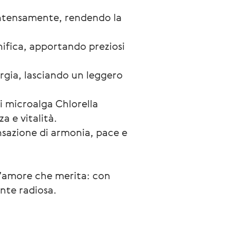
a intensamente, rendendo la
onifica, apportando preziosi
ergia, lasciando un leggero
i microalga Chlorella
za e vitalità.
nsazione di armonia, pace e
 l’amore che merita: con 
ente radiosa.