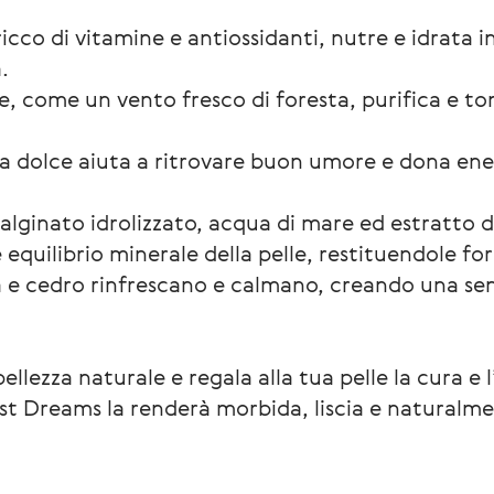
o, ricco di vitamine e antiossidanti, nutre e idrat
.
tre, come un vento fresco di foresta, purifica e t
ncia dolce aiuta a ritrovare buon umore e dona en
alginato idrolizzato, acqua di mare ed estratto d
e equilibrio minerale della pelle, restituendole for
nta e cedro rinfrescano e calmano, creando una se
llezza naturale e regala alla tua pelle la cura e
rest Dreams la renderà morbida, liscia e naturalm