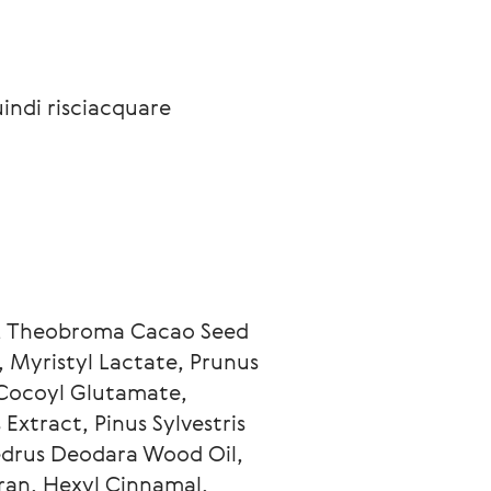
indi risciacquare 
r, Theobroma Cacao Seed 
 Myristyl Lactate, Prunus 
Cocoyl Glutamate, 
xtract, Pinus Sylvestris 
Cedrus Deodara Wood Oil, 
ran, Hexyl Cinnamal, 