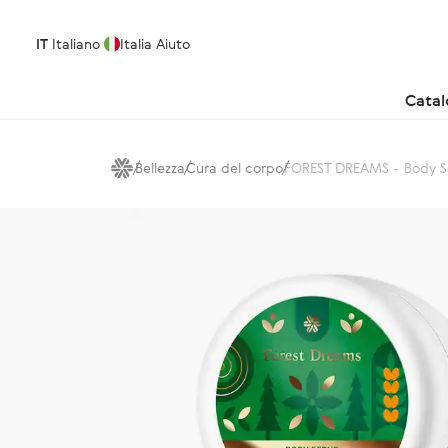
IT
Italiano
Italia
Aiuto
Cata
Bellezza
Cura del corpo
FOREST DREAMS - Body S