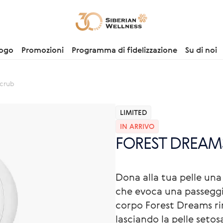
logo
Promozioni
Programma di fidelizzazione
Su di noi
crub
LIMITED
IN ARRIVO
FOREST DREAMS 
Dona alla tua pelle un
che evoca una passeggia
corpo Forest Dreams ri
lasciando la pelle setosa