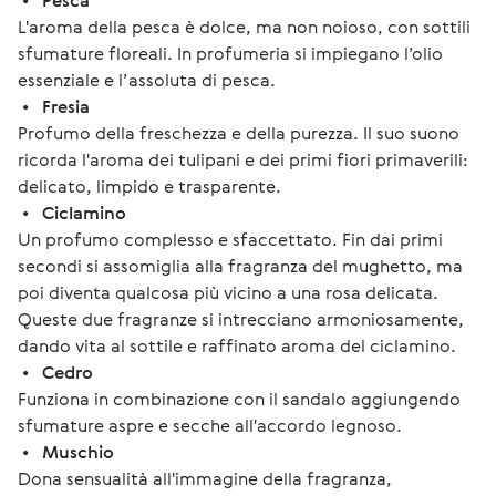
 •   
Pesca
L'aroma della pesca è dolce, ma non noioso, con sottili 
sfumature floreali. In profumeria si impiegano l’olio 
essenziale e l’assoluta di pesca.
 •   
Fresia 
Profumo della freschezza e della purezza. Il suo suono 
ricorda l'aroma dei tulipani e dei primi fiori primaverili: 
delicato, limpido e trasparente.
 •   
Ciclamino 
Un profumo complesso e sfaccettato. Fin dai primi 
secondi si assomiglia alla fragranza del mughetto, ma 
poi diventa qualcosa più vicino a una rosa delicata. 
Queste due fragranze si intrecciano armoniosamente, 
dando vita al sottile e raffinato aroma del ciclamino.
 •   
Cedro
Funziona in combinazione con il sandalo aggiungendo 
sfumature aspre e secche all'accordo legnoso.
 •   
Muschio
Dona sensualità all'immagine della fragranza, 