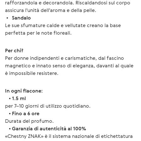
rafforzandola e decorandola. Riscaldandosi sul corpo 
assicura l'unità dell'aroma e della pelle.
 •   
Sandalo
Le sue sfumature calde e vellutate creano la base 
perfetta per le note floreali.
Per chi?
Per donne indipendenti e carismatiche, dal fascino 
magnetico e innato senso di eleganza, davanti al quale 
è impossibile resistere.
In ogni flacone:
   • 
1.5 ml 
per 7–10 giorni di utilizzo quotidiano.
   • 
Fino a 6 ore
Durata del profumo.
   • 
Garanzia di autenticità al 100%
«Chestny ZNAK» è il sistema nazionale di etichettatura 