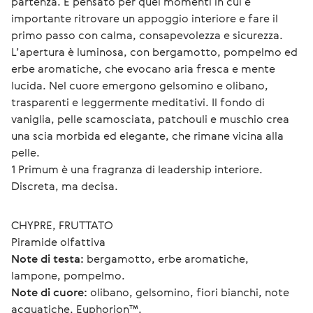
partenza. È pensato per quei momenti in cui è 
importante ritrovare un appoggio interiore e fare il 
primo passo con calma, consapevolezza e sicurezza.
L’apertura è luminosa, con bergamotto, pompelmo ed 
erbe aromatiche, che evocano aria fresca e mente 
lucida. Nel cuore emergono gelsomino e olibano, 
trasparenti e leggermente meditativi. Il fondo di 
vaniglia, pelle scamosciata, patchouli e muschio crea 
una scia morbida ed elegante, che rimane vicina alla 
pelle.
1 Primum è una fragranza di leadership interiore. 
Discreta, ma decisa.
CHYPRE, FRUTTATO
Piramide olfattiva
Note di testa:
 bergamotto, erbe aromatiche, 
lampone, pompelmo.
Note di cuore:
 olibano, gelsomino, fiori bianchi, note 
acquatiche, Euphorion™.