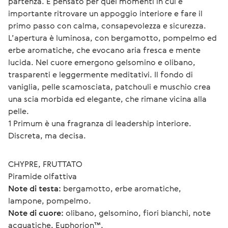
partenza. È pensato per quei momenti in cui è 
importante ritrovare un appoggio interiore e fare il 
primo passo con calma, consapevolezza e sicurezza.
L’apertura è luminosa, con bergamotto, pompelmo ed 
erbe aromatiche, che evocano aria fresca e mente 
lucida. Nel cuore emergono gelsomino e olibano, 
trasparenti e leggermente meditativi. Il fondo di 
vaniglia, pelle scamosciata, patchouli e muschio crea 
una scia morbida ed elegante, che rimane vicina alla 
pelle.
1 Primum è una fragranza di leadership interiore. 
Discreta, ma decisa.
CHYPRE, FRUTTATO
Piramide olfattiva
Note di testa:
 bergamotto, erbe aromatiche, 
lampone, pompelmo.
Note di cuore:
 olibano, gelsomino, fiori bianchi, note 
acquatiche, Euphorion™.