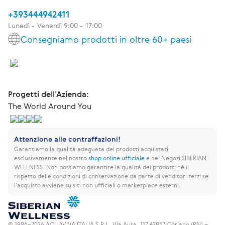
+393444942411
Lunedì - Venerdì 9:00 - 17:00
Consegniamo prodotti in oltre 60+ paesi
Progetti dell’Azienda:
The World Around You
Attenzione alle contraffazioni!
Garantiamo la qualità adeguata dei prodotti acquistati
esclusivamente nel nostro
shop online ufficiale
e nei Negozi SIBERIAN
WELLNESS.
Non possiamo garantire la qualità dei prodotti né il
rispetto delle condizioni di conservazione da parte di venditori terzi se
l’acquisto avviene su siti non ufficiali o marketplace esterni.
© 1996–2026 AQUAVIVA ITALIA S.R.L. Via Ausa, 117 47853 Coriano (RN) –