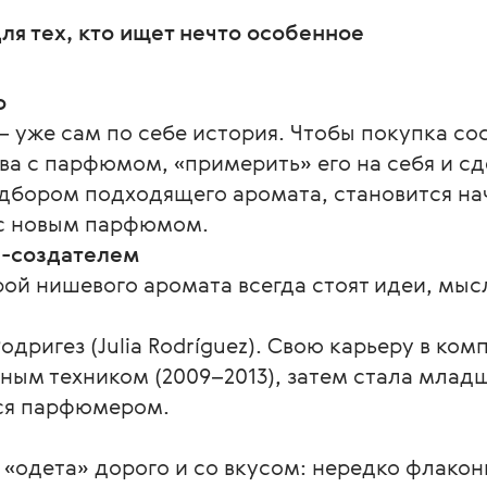
я тех, кто ищет нечто особенное
о
 уже сам по себе история. Чтобы покупка со
ва с парфюмом, «примерить» его на себя и сд
одбором подходящего аромата, становится н
 с новым парфюмом.
-создателем
ой нишевого аромата всегда стоят идеи, мыс
дригез (Julia Rodríguez). Свою карьеру в ком
ным техником (2009–2013), затем стала мла
ется парфюмером.
«одета» дорого и со вкусом: нередко флакон