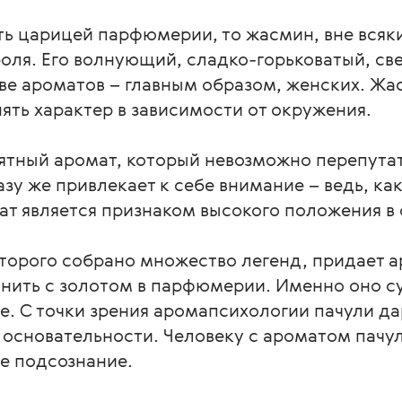
ть царицей парфюмерии, то жасмин, вне всяк
ля. Его волнующий, сладко-горьковатый, све
ве ароматов – главным образом, женских. Жа
ть характер в зависимости от окружения.
ятный аромат, который невозможно перепутать
азу же привлекает к себе внимание – ведь, ка
ат является признаком высокого положения в
торого собрано множество легенд, придает а
нить с золотом в парфюмерии. Именно оно су
е. С точки зрения аромапсихологии пачули д
 основательности. Человеку с ароматом пачули
е подсознание.