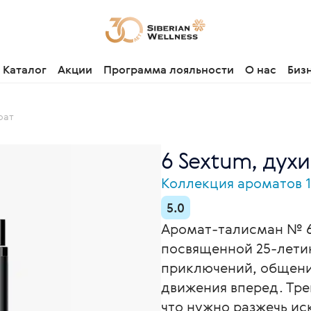
Каталог
Акции
Программа лояльности
О нас
Биз
рат
6 Sextum, духи
Коллекция ароматов 
5.0
Аромат-талисман № 6
посвященной 25-лети
приключений, общени
движения вперед. Тре
что нужно разжечь иск