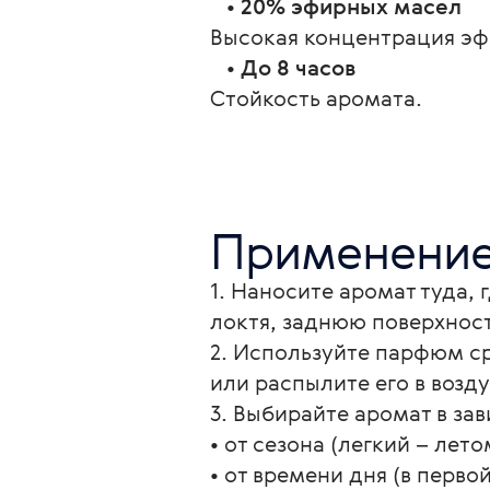
   • 
20% эфирных масел
Высокая концентрация эф
   • 
До 8 часов
Стойкость аромата.
Применени
1. Наносите аромат туда, 
локтя, заднюю поверхность
2. Используйте парфюм ср
или распылите его в возд
3. Выбирайте аромат в за
• от сезона (легкий – лет
• от времени дня (в перво