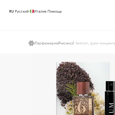
RU
Русский
Италия
Помощь
Парфюмерия
Унисекс
6 Sextum, духи-концент