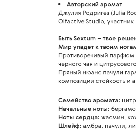
Авторский аромат
Джулия Родригез (Julia Ro
Olfactive Studio, участни
Быть Sextum – твое реше
Мир упадет к твоим нога
Противоречивый парфюм о
черного чая и цитрусовог
Пряный нюанс пачули гар
композиции стойкость и 
Семейство аромата:
 цит
Начальные ноты:
 бергамо
Ноты сердца:
 жасмин, ко
Шлейф:
 амбра, пачули, л