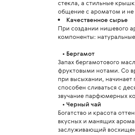
стекла, а стильные крышк
общение с ароматом и не 
Качественное сырье
При создании нишевого а
компоненты: натуральные
   • 
Бергамот
Запах бергамотового масл
фруктовыми нотами. Со вр
при высыхании, начинает 
способен сливаться с дес
звучание парфюмерных ком
   • 
Черный чай
Богатство и красота отте
вкусных и манящих арома
заслуживающий восхищени