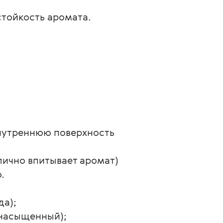
тойкость аромата.
 внутреннюю поверхность 
лично впитывает аромат) 
.
да);
е насыщенный);