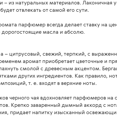
и – из натуральных материалов. Лаконичная у
будет отвлекать от самой его сути.
ромата парфюмер всегда делает ставку на це
 дорогостоящие масла и абсолю.
а – цитрусовый, свежий, терпкий, с выражен
еменем аромат приобретает цветочные и прян
пахнуть смолой с древесным акцентом. Бергам
ятками других ингредиентов. Как правило, но
позиций, т. е. входят в верхние ноты.
нков черного чая вдохновляет парфюмеров на 
тов. Крепко заваренный дымный аккорд с нот
я, придает напитку изысканный освежающий