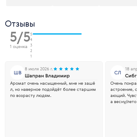
Отзывы
5/5
5
4
3
1 оценка
2
1
8 июля 2026 г.
18 ап
ШВ
СЛ
Шапран Владимир
Сибг
Аромат очень насыщенный, мне не зашё
Очень понра
л, но наверное подойдёт более старшим
астроение, 
по возрасту людям.
ающий. Чувс
а весну/лето