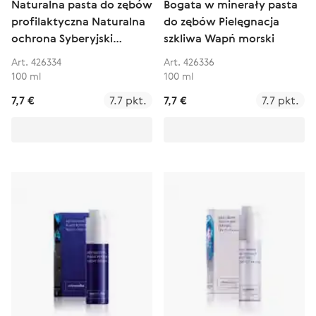
Naturalna pasta do zębów
Bogata w minerały pasta
profilaktyczna Naturalna
do zębów Pielęgnacja
ochrona Syberyjski
szkliwa Wapń morski
propolis
Art. 426334
Art. 426336
100 ml
100 ml
7,7 €
7.7 pkt.
7,7 €
7.7 pkt.