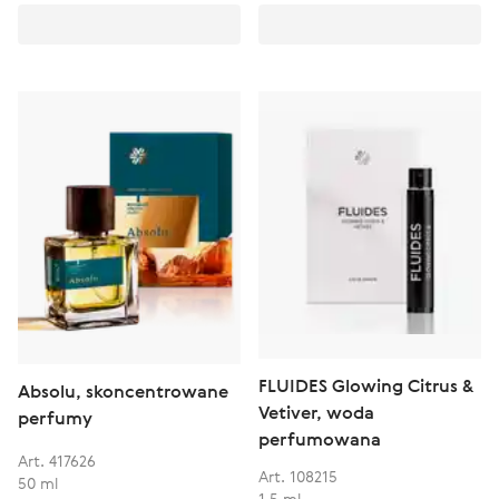
FLUIDES Glowing Citrus &
Absolu, skoncentrowane
Vetiver, woda
perfumy
perfumowana
Art. 417626
Art. 108215
50 ml
1,5 ml