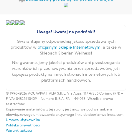
Uwaga! Uważaj na podróbki!
Gwarantujemy odpowiednią jakość sprzedawanych
produktów w
oficjalnym Sklepie Internetowym
, a także w
Sklepach Siberian Wellness!
Nie gwarantujemy jakości produktów ani przestrzegania
warunków ich przechowywania przez sprzedawców, jeśli
kupujesz produkty na innych stronach internetowych lub
platformach handlowych.
© 1996–2026 AQUAVIVA ITALIA S.R.L. Via Ausa, 117 47853 Coriano (RN) –
P.IVA: 04823610409 – Numero R.E.A. RN – 444078. Wszelkie prawa
zastrzeżone.
Kopiowanie materiałów z tej strony jest możliwe pod warunkiem
obowiązkowego umieszczenia aktywnego linku do siberianwellness.com
Umowa użytkownika
Polityka prywatności
Warunki zakupu