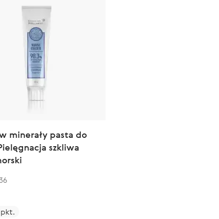
w minerały pasta do
ielęgnacja szkliwa
orski
36
 pkt.