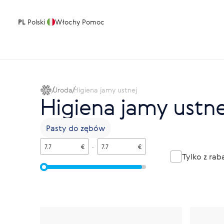
PL
Polski
Włochy
Pomoc
Uroda
Higiena jamy ustnej
Higiena jamy ustne
Pasty do zębów
€
-
€
Tylko z ra