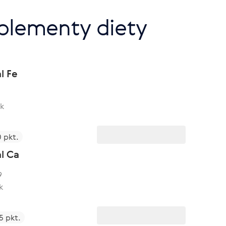
plementy diety
l Fe
k
0 pkt.
l Ca
9
k
5 pkt.