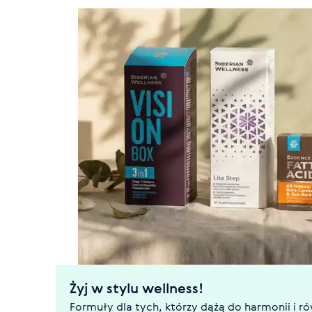
Żyj w stylu wellness!
Formuły dla tych, którzy dążą do harmonii i 