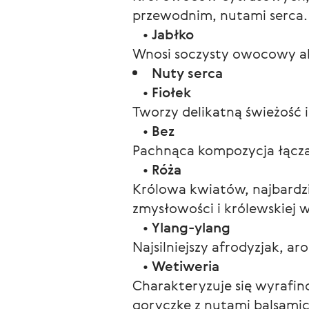
przewodnim, nutami serca.
•
Jabłko
Wnosi soczysty owocowy ak
Nuty serca
•
Fiołek
Tworzy delikatną świeżość i
•
Bez
Pachnąca kompozycja łącząc
•
Róża
Królowa kwiatów, najbardzie
zmysłowości i królewskiej w
•
Ylang-ylang
Najsilniejszy afrodyzjak, a
•
Wetiweria
Charakteryzuje się wyrafi
goryczkę z nutami balsamic