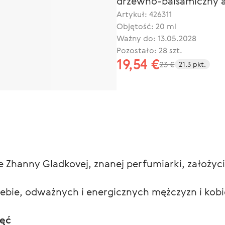
drzewno-balsamiczny ak
Artykuł:
426311
Objętość: 20 ml
Ważny do: 13.05.2028
Pozostało: 28 szt.
19,54 €
23 €
21.3 pkt.
 Zhanny Gladkovej, znanej perfumiarki, założycie
bie, odważnych i energicznych mężczyzn i kobi
ięć