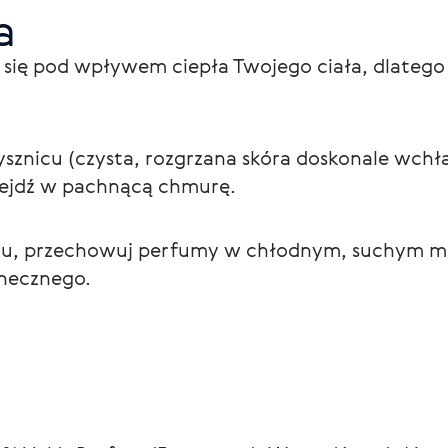
a
 się pod wpływem ciepła Twojego ciała, dlatego n
sznicu (czysta, rozgrzana skóra doskonale wchłan
wejdź w pachnącą chmurę.
u, przechowuj perfumy w chłodnym, suchym miej
onecznego.