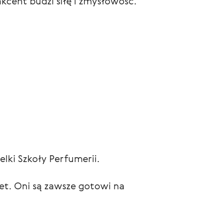
cent budzi siłę i zmysłowość.
lki Szkoły Perfumerii.
et. Oni są zawsze gotowi na