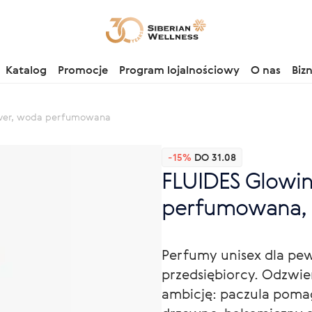
Katalog
Promocje
Program lojalnościowy
O nas
Biz
tiver, woda perfumowana
-15%
DO 31.08
FLUIDES Glowin
perfumowana, 
Perfumy unisex dla pewn
przedsiębiorcy. Odzwie
ambicję: paczula poma