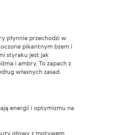
ry płynnie przechodzi w 
otoczone pikantnym bzem i 
styraku jest jak 
iżma i ambry. To zapach z 
edług własnych zasad.
ają energii i optymizmu na
 nuty głowy z motywem