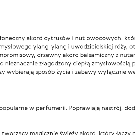
 słoneczny akord cytrusów i nut owocowych, któ
mysłowego ylang-ylang i uwodzicielskiej róży, 
promisowy, drzewny akord balsamiczny z nutami 
ko nieznacznie złagodzony ciepłą zmysłowością p
zy wybierają sposób życia i zabawy wyłącznie w
opularne w perfumerii. Poprawiają nastrój, dod
tworzący magicznie świeży akord, który łączy