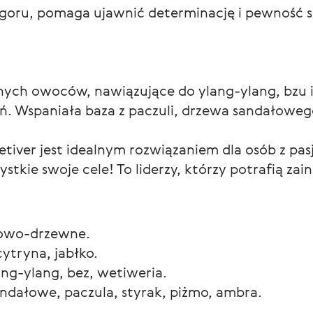
igoru, pomaga ujawnić determinację i pewność s
nych owoców, nawiązujące do ylang-ylang, bzu i
ń. Wspaniała baza z paczuli, drzewa sandałowego
tiver jest idealnym rozwiązaniem dla osób z pasj
ystkie swoje cele! To liderzy, którzy potrafią za
owo-drzewne.
ytryna, jabłko.
lang-ylang, bez, wetiweria.
ndałowe, paczula, styrak, piżmo, ambra.