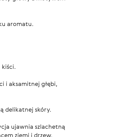
ku aromatu.
kiści.
i i aksamitnej głębi,
ą delikatnej skóry.
cja ujawnia szlachetną
cem ziemi i drzew.