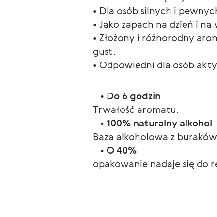
• Dla osób silnych i pewnych
• Jako zapach na dzień i na 
• Złożony i różnorodny arom
gust.
• Odpowiedni dla osób akt
   • 
Do 6 godzin
Trwałość aromatu.
   • 
100% naturalny alkohol
Baza alkoholowa z burakó
   • 
O 40%
opakowanie nadaje się do r