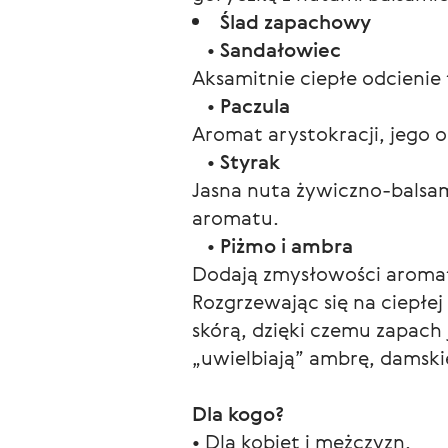
Ślad zapachowy
•
Sandałowiec
Aksamitnie ciepłe odcienie
•
Paczula
Aromat arystokracji, jego 
•
Styrak
Jasna nuta żywiczno-balsam
aromatu.
•
Piżmo i ambra
Dodają zmysłowości aromat
Rozgrzewając się na ciepłe
skórą, dzięki czemu zapach 
„uwielbiają” ambrę, damski
Dla kogo?
• Dla kobiet i mężczyzn.