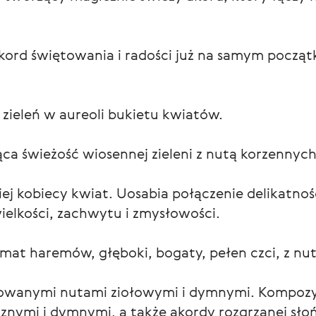
ord świętowania i radości już na samym począt
 zieleń w aureoli bukietu kwiatów.
a świeżość wiosennej zieleni z nutą korzennych 
j kobiecy kwiat. Uosabia połączenie delikatnośc
ielkości, zachwytu i zmysłowości.
romat haremów, głęboki, bogaty, pełen czci, z nut
nowanymi nutami ziołowymi i dymnymi. Kompozy
znymi i dymnymi, a także akordy rozgrzanej słoń