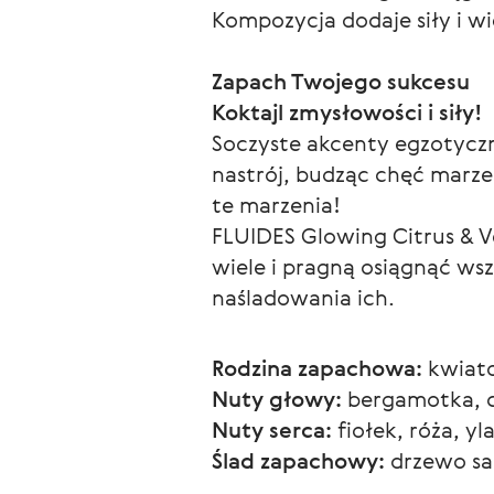
Kompozycja dodaje siły i w
Zapach Twojego sukcesu
Koktajl zmysłowości i siły!
Soczyste akcenty egzotycz
nastrój, budząc chęć marze
te marzenia!
FLUIDES Glowing Citrus & Ve
wiele i pragną osiągnąć wsz
naśladowania ich.
Rodzina zapachowa:
 kwiat
Nuty głowy:
 bergamotka, c
Nuty serca:
 fiołek, róża, y
Ślad zapachowy:
 drzewo sa