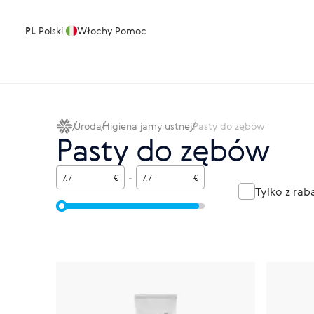
PL
Polski
Włochy
Pomoc
Uroda
Higiena jamy ustnej
Pasty do zębów
Pasty do zębów
€
-
€
Tylko z ra