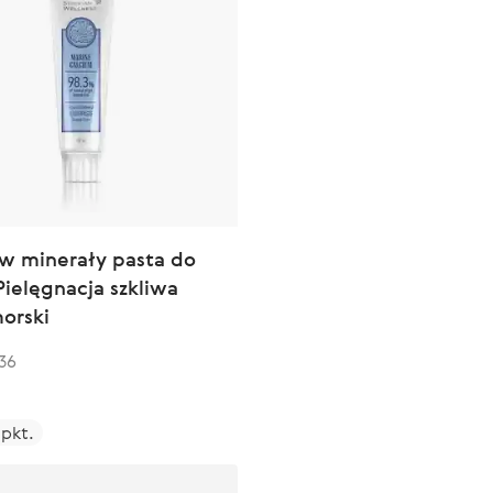
w minerały pasta do
ielęgnacja szkliwa
orski
36
 pkt.