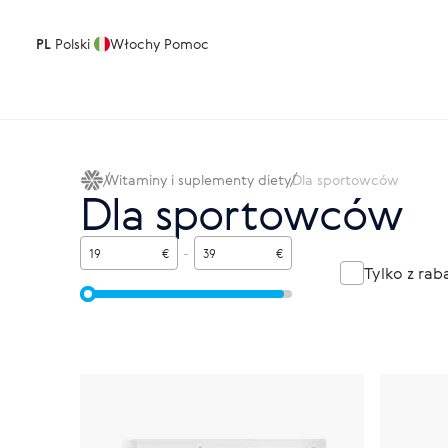
PL
Polski
Włochy
Pomoc
Witaminy i suplementy diety
Dla sportowców
Dla sportowców
€
-
€
Tylko z ra