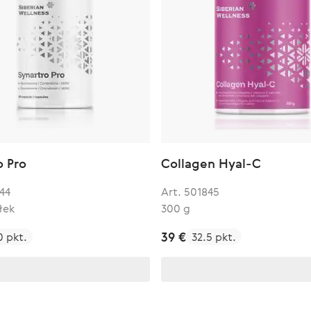
o Pro
Collagen Hyal-C
44
Art. 501845
łek
300 g
39 €
0 pkt.
32.5 pkt.