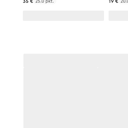
35 €
19 €
25.0 pkt.
20.