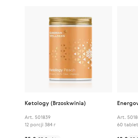
Ketology (Brzoskwinia)
Energov
Art. 501839
Art. 5018
12 porcji 384 г
60 table