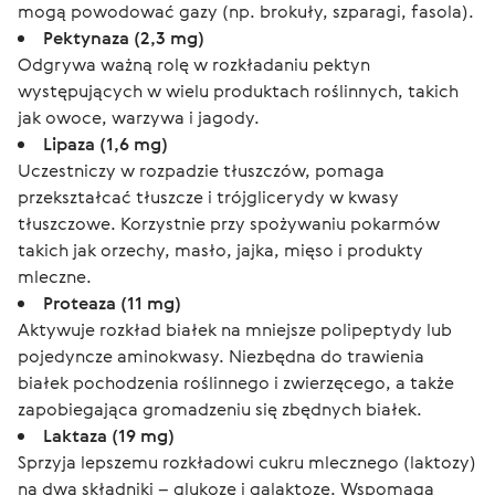
mogą powodować gazy (np. brokuły, szparagi, fasola).
Pektynaza (2,3 mg)
Odgrywa ważną rolę w rozkładaniu pektyn
występujących w wielu produktach roślinnych, takich
jak owoce, warzywa i jagody.
Lipaza (1,6 mg)
Uczestniczy w rozpadzie tłuszczów, pomaga
przekształcać tłuszcze i trójglicerydy w kwasy
tłuszczowe. Korzystnie przy spożywaniu pokarmów
takich jak orzechy, masło, jajka, mięso i produkty
mleczne.
Proteaza (11 mg)
Aktywuje rozkład białek na mniejsze polipeptydy lub
pojedyncze aminokwasy. Niezbędna do trawienia
białek pochodzenia roślinnego i zwierzęcego, a także
zapobiegająca gromadzeniu się zbędnych białek.
Laktaza (19 mg)
Sprzyja lepszemu rozkładowi cukru mlecznego (laktozy)
na dwa składniki – glukozę i galaktozę. Wspomaga