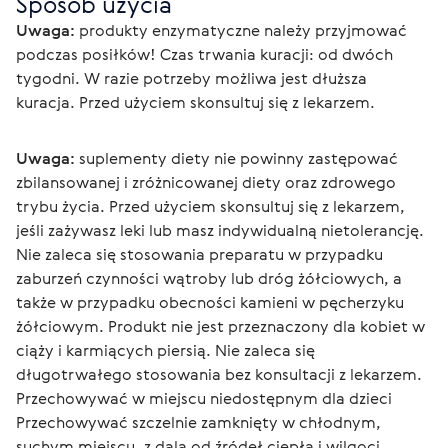
Sposób użycia
Uwaga:
 produkty enzymatyczne należy przyjmować 
podczas posiłków! Czas trwania kuracji: od dwóch 
tygodni. W razie potrzeby możliwa jest dłuższa 
kuracja. Przed użyciem skonsultuj się z lekarzem.
Uwaga:
 suplementy diety nie powinny zastępować 
zbilansowanej i zróżnicowanej diety oraz zdrowego 
trybu życia. Przed użyciem skonsultuj się z lekarzem, 
jeśli zażywasz leki lub masz indywidualną nietolerancję. 
Nie zaleca się stosowania preparatu w przypadku 
zaburzeń czynności wątroby lub dróg żółciowych, a 
także w przypadku obecności kamieni w pęcherzyku 
żółciowym. Produkt nie jest przeznaczony dla kobiet w 
ciąży i karmiących piersią. Nie zaleca się 
długotrwałego stosowania bez konsultacji z lekarzem. 
Przechowywać w miejscu niedostępnym dla dzieci
Przechowywać szczelnie zamknięty w chłodnym, 
suchym miejscu, z dala od źródeł ciepła i wilgoci.