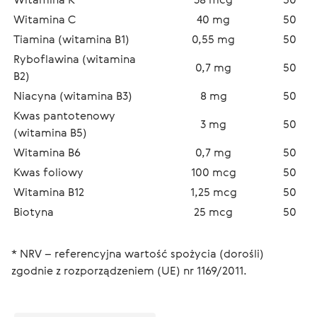
Witamina C
40 mg
50
Tiamina (witamina B1)
0,55 mg
50
Ryboflawina (witamina 
0,7 mg
50
B2)
Niacyna (witamina B3)
8 mg
50
Kwas pantotenowy 
3 mg
50
(witamina B5)
Witamina B6
0,7 mg
50
Kwas foliowy
100 mcg
50
Witamina В12
1,25 mcg
50
Biotyna
25 mcg
50
* NRV – referencyjna wartość spożycia (dorośli) 
zgodnie z rozporządzeniem (UE) nr 1169/2011.