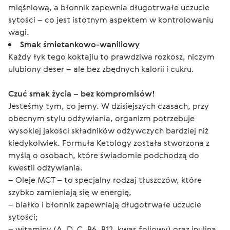
mięśniową, a błonnik zapewnia długotrwałe uczucie
sytości – co jest istotnym aspektem w kontrolowaniu
wagi.
Smak śmietankowo-waniliowy
Każdy łyk tego koktajlu to prawdziwa rozkosz, niczym
ulubiony deser – ale bez zbędnych kalorii i cukru.
Czuć smak życia – bez kompromisów!
Jesteśmy tym, co jemy. W dzisiejszych czasach, przy 
obecnym stylu odżywiania, organizm potrzebuje 
wysokiej jakości składników odżywczych bardziej niż 
kiedykolwiek. Formuła Ketology została stworzona z 
myślą o osobach, które świadomie podchodzą do 
kwestii odżywiania.
– Oleje MCT – to specjalny rodzaj tłuszczów, które 
szybko zamieniają się w energię,
– białko i błonnik zapewniają długotrwałe uczucie 
sytości;
– witaminy (A, D, C, B6, B12, kwas foliowy) oraz inulina 