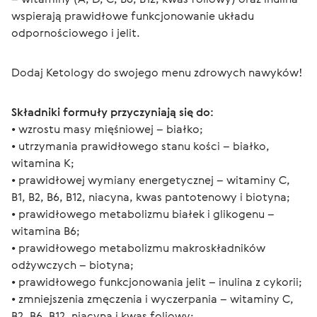
wspierają prawidłowe funkcjonowanie układu 
odpornościowego i jelit.
Dodaj Ketology do swojego menu zdrowych nawyków!
Składniki formuły przyczyniają się do:
• wzrostu masy mięśniowej – białko;
• utrzymania prawidłowego stanu kości – białko, 
witamina K;
• prawidłowej wymiany energetycznej – witaminy C, 
B1, B2, B6, B12, niacyna, kwas pantotenowy i biotyna;
• prawidłowego metabolizmu białek i glikogenu – 
witamina B6;
• prawidłowego metabolizmu makroskładników 
odżywczych – biotyna;
• prawidłowego funkcjonowania jelit – inulina z cykorii;
• zmniejszenia zmęczenia i wyczerpania – witaminy C, 
B2, B6, B12, niacyna i kwas foliowy;