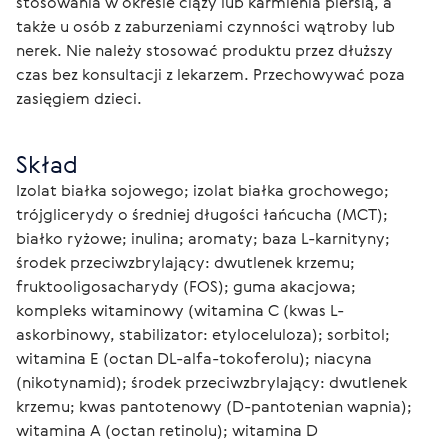
stosowania w okresie ciąży lub karmienia piersią, a 
także u osób z zaburzeniami czynności wątroby lub 
nerek. Nie należy stosować produktu przez dłuższy 
czas bez konsultacji z lekarzem. Przechowywać poza 
zasięgiem dzieci.
Skład
Izolat białka sojowego; izolat białka grochowego; 
trójglicerydy o średniej długości łańcucha (MCT); 
białko ryżowe; inulina; aromaty; baza L-karnityny; 
środek przeciwzbrylający: dwutlenek krzemu; 
fruktooligosacharydy (FOS); guma akacjowa; 
kompleks witaminowy (witamina C (kwas L-
askorbinowy, stabilizator: etyloceluloza); sorbitol; 
witamina E (octan DL-alfa-tokoferolu); niacyna 
(nikotynamid); środek przeciwzbrylający: dwutlenek 
krzemu; kwas pantotenowy (D-pantotenian wapnia); 
witamina A (octan retinolu); witamina D 