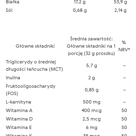
Białka
17,2 g
53,9 g
Sól
0,68 g
2,14 g
Średnia zawartość:
% 
Główne składniki
Główne składniki na 1 
NRV*
porcję (32 g proszku)
Triglicerydy o średniej 
5,7 g
–
długości łańcucha (MCT)
Inulina
2 g
–
Fruktooligosacharydy 
0,85 g
–
(FOS)
L-karnityna
500 mg
–
Witamina А
400 mcg
50
Witamina D
2,5 mcg
50
Witamina Е
6 mg
50
Witamina К
38 mcg
50