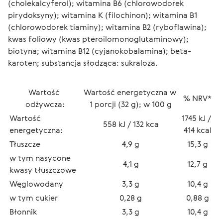
(cholekalcyferol); witamina B6 (chlorowodorek 
pirydoksyny); witamina K (filochinon); witamina B1 
(chlorowodorek tiaminy); witamina B2 (ryboflawina); 
kwas foliowy (kwas pteroilomonoglutaminowy); 
biotyna; witamina B12 (cyjanokobalamina); beta-
karoten; substancja słodząca: sukraloza.
Wartość 
Wartość energetyczna w 
% NRV*
odżywcza:
1 porcji (32 g); w 100 g
Wartość 
1745 kJ / 
558 kJ / 132 kca
energetyczna:
414 kcal
Tłuszcze
4,9 g
15,3 g
w tym nasycone 
4,1 g
12,7 g
kwasy tłuszczowe
Węglowodany
3,3 g
10,4 g
w tym cukier
0,28 g
0,88 g
Błonnik
3,3 g
10,4 g