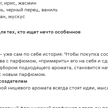
г, ирис, жасмин
ль, черный перец, ваниль
дан, мускус
я тех, кто ищет нечто особенное
 уже сам по себе история. Чтобы покупка со
ва с парфюмом, «примерить» его на себя и сд
одбором подходящего аромата, становится на
 с новым парфюмом.
создателем
ой нишевого аромата всегда стоят идеи, мысл
звестный французский парфюмер в третьем по