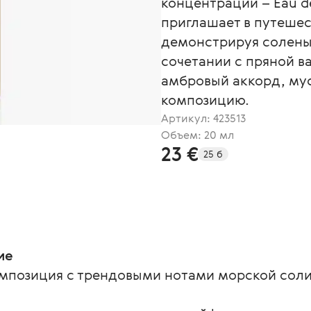
концентрации – Eau d
приглашает в путешес
демонстрируя солены
сочетании с пряной в
амбровый аккорд, му
композицию.
Артикул:
423513
Объем: 20 мл
23 €
25 б
ие
мпозиция с трендовыми нотами морской соли 