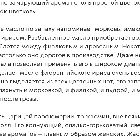
но за чарующий аромат столь простой цветок
ток цветков».
е масло по запаху напоминает морковь, имею
 ирисом. Разбавленное масло приобретает в
леблется между фиалковым и древесным. Некот
астолько оно дорогое в производстве. Даже 
ала позволяет применять его в широком диапа
 делает масло флорентийского ириса очень в
о выделяется из всех цветочных нот, его зап
ахнуть и морковкой, и фиалкой, и пудрой, и
после грозы.
ть царицей парфюмерии, то жасмин, вне всяк
ля. Его волнующий, сладко-горьковатый, све
ве ароматов – главным образом женских. Жас