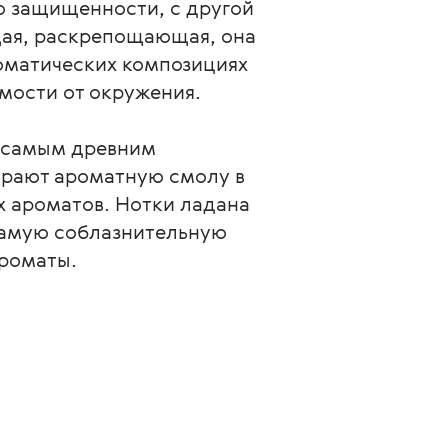
во защищенности, с другой
щая, раскрепощающая, она
оматических композициях
имости от окружения.
к самым древним
рают ароматную смолу в
х ароматов. Нотки ладана
 самую соблазнительную
роматы.