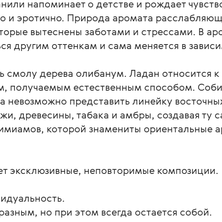
анили напоминает о детстве и рождает чувст
нно и эротично. Природа аромата расслабляю
торые вытеснены заботами и стрессами. В ар
ся другим оттенкам и сама меняется в завис
ь смолу дерева олибанум. Ладан относится 
м, получаемым естественным способом. Соби
на невозможно представить линейку восточны
жи, древесины, табака и амбры, создавая ту
имиамов, которой знамениты ориентальные а
ает эксклюзивные, неповторимые композиции.
видуальность.
 разным, но при этом всегда остается собой.