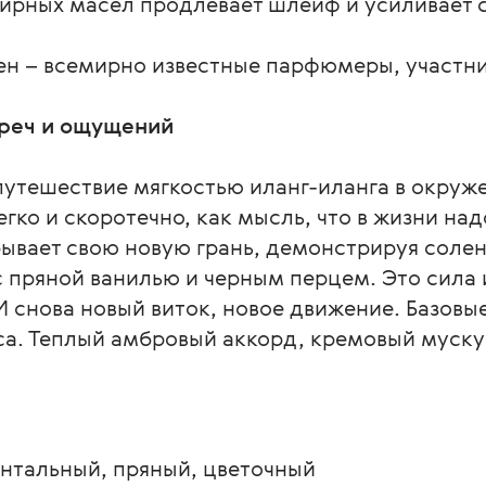
ирных масел продлевает шлейф и усиливает 
ен – всемирно известные парфюмеры, участни
треч и ощущений
путешествие мягкостью иланг-иланга в окруж
гко и скоротечно, как мысль, что в жизни надо
ывает свою новую грань, демонстрируя солен
пряной ванилью и черным перцем. Это сила и
И снова новый виток, новое движение. Базов
са. Теплый амбровый аккорд, кремовый муску
ентальный, пряный, цветочный