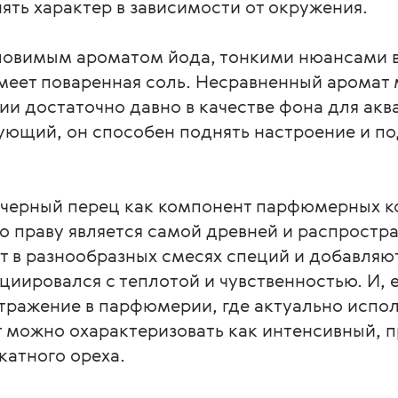
ть характер в зависимости от окружения.
ловимым ароматом йода, тонкими нюансами 
имеет поваренная соль. Несравненный аромат
и достаточно давно в качестве фона для акв
гующий, он способен поднять настроение и 
черный перец как компонент парфюмерных ко
о праву является самой древней и распростр
т в разнообразных смесях специй и добавляю
циировался с теплотой и чувственностью. И, е
тражение в парфюмерии, где актуально испо
т можно охарактеризовать как интенсивный, п
катного ореха.