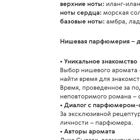
верхние ноты:
 иланг-илан
ноты сердца:
 морская со
базовые ноты:
 амбра, ла
Нишевая парфюмерия – дл
• Уникальное знакомство
Выбор нишевого аромата –
найти время для знакомст
Время, проведенное за п
неповторимого романа –
• Диалог с парфюмером-
За эксклюзивной рецептур
личности – парфюмера.
• Авторы аромата
Лука Сьюзак, всемирно и