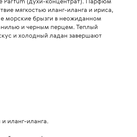
e Parfum (духи-концентрат). Парфюм
твие мягкостью иланг-иланга и ириса,
е морские брызги в неожиданном
анилью и черным перцем. Теплый
скус и холодный ладан завершают
и иланг-иланга.