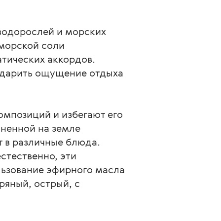
водорослей и морских
 морской соли
атических аккордов.
подарить ощущение отдыха
мпозиций и избегают его
аненной на земле
т в различные блюда.
стественно, эти
льзование эфирного масла
ряный, острый, с