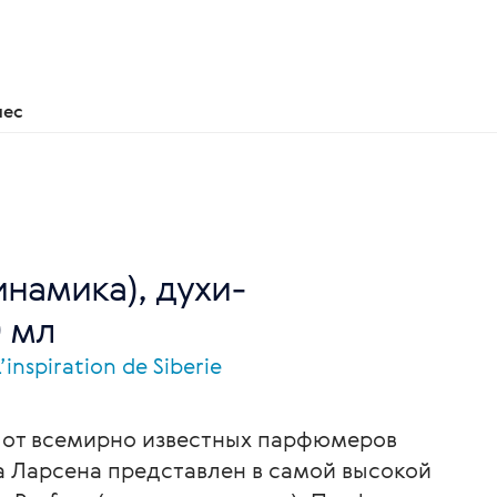
нес
намика), духи-
0 мл
nspiration de Siberie
от всемирно известных парфюмеров
а Ларсена представлен в самой высокой