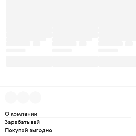
ь на встречу, я наношу этот аромат. И эт
о стало моим маленьким ритуалом. Он н
апоминает мне, что я не только мама, но
и женщина, которой тоже важно нравить
ся себе. Самое удивительное что этот ар
омат замечают окружающие и уже неско
лько раз меня спрашивали, чем я пользу
юсь. Для меня Masala Tea & Tobacco нам
ного больше, чем аромат. Это напоминан
ие о том, что забота о себе не требует м
ного времени. Иногда достаточно одного
распыления, чтобы настроение изменило
сь, плечи расправились, а в зеркале снов
а увидеть не только маму маленького ма
льчика , но и себя - роскошную женщину
О компании
Зарабатывай
Покупай выгодно