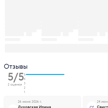
Отзывы
5/5
5
4
3
2 оценки
2
1
26 июня 2026 г.
24 июн
Духовская Ирина
Свист
СГ