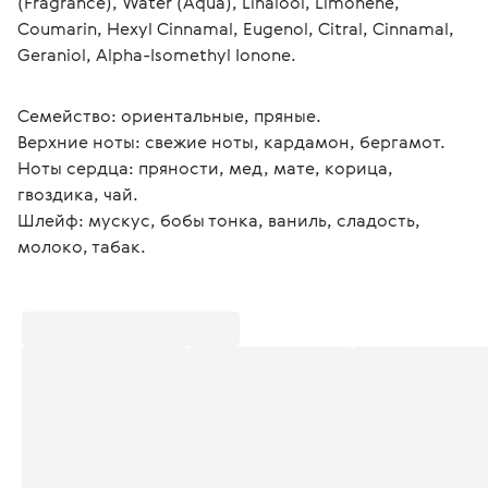
(Fragrance), Water (Aqua), Linalool, Limonene, 
Coumarin, Hexyl Cinnamal, Eugenol, Citral, Cinnamal, 
Geraniol, Alpha-Isomethyl Ionone.
Семейство: ориентальные, пряные.
Верхние ноты: свежие ноты, кардамон, бергамот.
Ноты сердца: пряности, мед, мате, корица, 
гвоздика, чай.
Шлейф: мускус, бобы тонка, ваниль, сладость, 
молоко, табак.