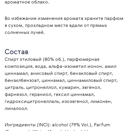
ароматное облако.
Во избежание изменения аромата храните парфюм 
в сухом, прохладном месте вдали от прямых 
солнечных лучей.
Состав
Спирт этиловый (80% об.), парфюмерная 
композиция, вода, альфа-изометил ионон, амил 
циннамал, анисовый спирт, бензиловый спирт, 
бензилбензоат, циннамал, циннамиловый спирт, 
цитраль, цитронеллол, кумарин, эвгенол, 
фарнезол, гераниол, гексил циннамал, 
гидроксицитронеллаль, изоэвгенол, лимонен, 
линалоол.
Ингредиенты (INCI): alcohol (79% Vol.), Parfum 