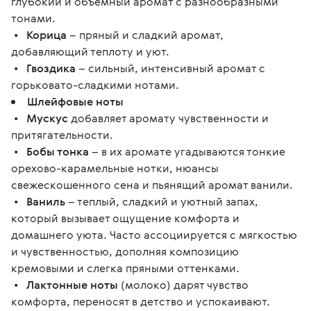
глубокий и объемный аромат с разнообразными
тонами.
•
Корица
– пряный и сладкий аромат,
добавляющий теплоту и уют.
•
Гвоздика
– сильный, интенсивный аромат с
горьковато-сладкими нотами.
Шлейфовые ноты
•
Мускус
добавляет аромату чувственности и
притягательности.
•
Бобы тонка
– в их аромате угадываются тонкие
орехово-карамельные нотки, нюансы
свежескошенного сена и пьянящий аромат ванили.
•
Ваниль
– теплый, сладкий и уютный запах,
который вызывает ощущение комфорта и
домашнего уюта. Часто ассоциируется с мягкостью
и чувственностью, дополняя композицию
кремовыми и слегка пряными оттенками.
•
Лактонные ноты
(молоко) дарят чувство
комфорта, переносят в детство и успокаивают.