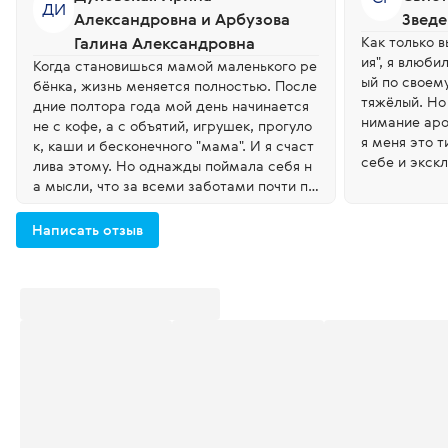
ДИ
Александровна и Арбузова
Звед
Галина Александровна
Как только 
ия", я влюби
Когда становишься мамой маленького ре
ый по своему уникальный, приятный и не
бёнка, жизнь меняется полностью. После
тяжёлый. Но
дние полтора года мой день начинается
нимание аро
не с кофе, а с объятий, игрушек, прогуло
я меня это т
к, каши и бесконечного "мама". И я счаст
себе и экск
лива этому. Но однажды поймала себя н
т не подскаж
а мысли, что за всеми заботами почти пе
мат. Особен
рестала уделять внимание себе. Masala T
ерсии. Кинул
ea & Tobacco появился у меня как малень
Написать отзыв
со мной. Мо
кий подарок самой себе. Если честно, сн
азносить аро
ачала меня смутило слово «табак» в назв
ании. Я думала, что аромат будет тяжёлы
м. Но первое знакомство полностью изм
енило моё мнение. Я почувствовала тепл
о, пряные специи, уют и какое-то удивите
льное спокойствие. Как будто на несколь
ко минут оказываешься в тихом кафе с ча
шкой ароматного чая, пока за окном идёт
дождь. Сейчас каждое утро, перед тем к
ак выйти на прогулку с сыном или поехат